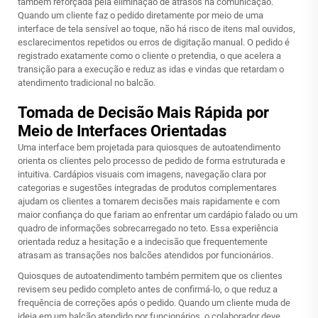
também reforçada pela eliminação de atrasos na comunicação.
Quando um cliente faz o pedido diretamente por meio de uma
interface de tela sensível ao toque, não há risco de itens mal ouvidos,
esclarecimentos repetidos ou erros de digitação manual. O pedido é
registrado exatamente como o cliente o pretendia, o que acelera a
transição para a execução e reduz as idas e vindas que retardam o
atendimento tradicional no balcão.
Tomada de Decisão Mais Rápida por
Meio de Interfaces Orientadas
Uma interface bem projetada para quiosques de autoatendimento
orienta os clientes pelo processo de pedido de forma estruturada e
intuitiva. Cardápios visuais com imagens, navegação clara por
categorias e sugestões integradas de produtos complementares
ajudam os clientes a tomarem decisões mais rapidamente e com
maior confiança do que fariam ao enfrentar um cardápio falado ou um
quadro de informações sobrecarregado no teto. Essa experiência
orientada reduz a hesitação e a indecisão que frequentemente
atrasam as transações nos balcões atendidos por funcionários.
Quiosques de autoatendimento
também permitem que os clientes
revisem seu pedido completo antes de confirmá-lo, o que reduz a
frequência de correções após o pedido. Quando um cliente muda de
ideia em um balcão atendido por funcionários, o colaborador deve