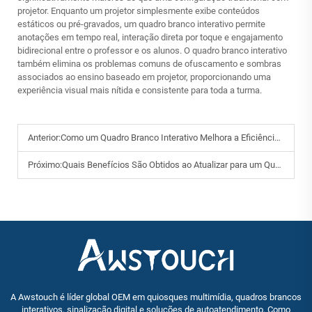
projetor. Enquanto um projetor simplesmente exibe conteúdos
estáticos ou pré-gravados, um quadro branco interativo permite
anotações em tempo real, interação direta por toque e engajamento
bidirecional entre o professor e os alunos. O quadro branco interativo
também elimina os problemas comuns de ofuscamento e sombras
associados ao ensino baseado em projetor, proporcionando uma
experiência visual mais nítida e consistente para toda a turma.
Anterior:
Como um Quadro Branco Interativo Melhora a Eficiência do Ensino?
Próximo:
Quais Benefícios São Obtidos ao Atualizar para um Quadro Branco Interativo?
A Awstouch é líder global OEM em quiosques multimídia, quadros brancos
interativos, sinalização digital e soluções de autoatendimento. Como