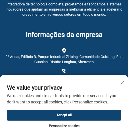
integradora de tecnologia completa, projetamos e fabricamos sistemas
inovadores que ajudam as empresas a melhorar a eficiência e acelerar o
crescimento em diversos setores em todo o mundo.
Informações da empresa
2º Andar, Edifício B, Parque Industrial Zhixing, Comunidade Guixiang, Rua
Guanlan, Distrito Longhua, Shenzhen
+86-0755-28192467
We value your privacy
[email protected]
We use cookies and similar tools to provide our services. If you
don't want to accept all cookies, click Personalize cookies.
Hora: 9：00 - 16：00
Accept all
Copyright © 2026 AWSTOUCH Todos os direitos reservados. -
Política de
Personalize cookies
Privacidade