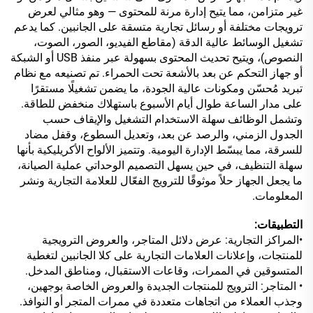
غير متزامن، مما يتيح إدارة مرنة للمحتوى — وهو مثالي لعرض
ترويجات مختلفة أو رسائل تجارية متسقة على الجانبين. كما يدعم
تشغيل الوسائط عالية الدقة (مقاطع الفيديو، الصور، الصوت،
النصوص)، ويتيح تحديث المحتوى بسهولة عبر منفذ USB أو الشبكة
أو جهاز التحكم عن بعد بالأشعة تحت الحمراء. تم تصنيعه مع نظام
تبريد مُحسّن ومكونات عالية الجودة، ما يضمن تشغيلًا مستقرًا
على مدار الساعة طوال أيام الأسبوع باستهلاك منخفض للطاقة.
وتشمل الوظائف سهلة الاستخدام التشغيل والإيقاف حسب
الجدول الزمني، والرصد عن بعد، وتعديل السطوع، وقفل مضاد
للسرقة، مما يبسّط الإدارة اليومية. وتتميز الألواح الأكريليكية بأنها
سهلة التنظيف، في حين يسهل التصميم الوحداتي عملية الصيانة،
ما يجعل الجهاز حلاً موثوقًا للترويج الفعّال للعلامة التجارية ونشر
المعلومات.
التطبيقات:
•المراكز التجارية: عرض دلائل المتاجر، والعروض الترويجية
للمنتجات، وإعلانات العلامات التجارية على كلا الجانبين لتغطية
المتسوقين في الممرات، وقاعات الاستقبال، ومناطق المدخل.
• المتاجر: الترويج للمنتجات الجديدة والعروض الخاصة بوجهين،
وجذب العملاء من اتجاهات متعددة في ممرات المتجر أو النوافذ.