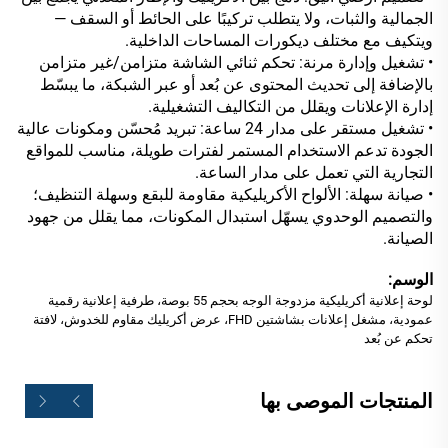
الجمالية والثبات، ولا يتطلب تركيبًا على الحائط أو السقف —
ويتكيف مع مختلف ديكورات المساحات الداخلية.
• تشغيل وإدارة مرنة: تحكم ثنائي الشاشة متزامن/غير متزامن
بالإضافة إلى تحديث المحتوى عن بُعد أو عبر الشبكة، ما يبسّط
إدارة الإعلانات ويقلل من التكاليف التشغيلية.
• تشغيل مستقر على مدار 24 ساعة: تبريد مُحسّن ومكونات عالية
الجودة تدعم الاستخدام المستمر لفترات طويلة، مناسب للمواقع
التجارية التي تعمل على مدار الساعة.
• صيانة سهلة: الألواح الأكريليكية مقاومة للبقع وسهلة التنظيف؛
والتصميم الوحدوي يسهّل استبدال المكونات، مما يقلل من جهود
الصيانة.
الوسم:
لوحة إعلانية أكريليكية مزدوجة الوجه بحجم 55 بوصة، طرفية إعلانية رقمية
عمودية، مشغل إعلانات بشاشتين FHD، عرض أكريليك مقاوم للخدوش، لافتة
تحكم عن بُعد
المنتجات الموصى بها