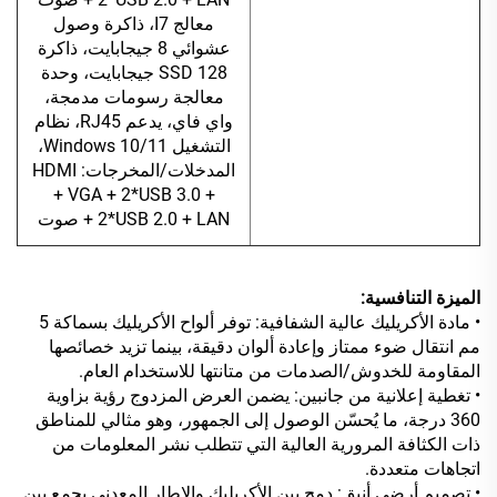
معالج I7، ذاكرة وصول
عشوائي 8 جيجابايت، ذاكرة
SSD 128 جيجابايت، وحدة
معالجة رسومات مدمجة،
واي فاي، يدعم RJ45، نظام
التشغيل Windows 10/11،
المدخلات/المخرجات: HDMI
+ VGA + 2*USB 3.0 +
2*USB 2.0 + LAN + صوت
الميزة التنافسية:
• مادة الأكريليك عالية الشفافية: توفر ألواح الأكريليك بسماكة 5
مم انتقال ضوء ممتاز وإعادة ألوان دقيقة، بينما تزيد خصائصها
المقاومة للخدوش/الصدمات من متانتها للاستخدام العام.
• تغطية إعلانية من جانبين: يضمن العرض المزدوج رؤية بزاوية
360 درجة، ما يُحسّن الوصول إلى الجمهور، وهو مثالي للمناطق
ذات الكثافة المرورية العالية التي تتطلب نشر المعلومات من
اتجاهات متعددة.
• تصميم أرضي أنيق: دمج بين الأكريليك والإطار المعدني يجمع بين