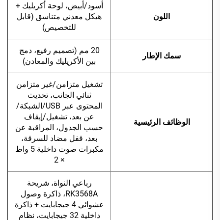
أسود/أبيض، لوحة أكريليك +
اللون
هيكل معدني متناسق (قابل
للتخصيص)
20 مم (تصميم رفيع، دمج
سمك الإطار
بين الأكريليك والمعادن)
تشغيل متزامن/غير متزامن
ثنائي الجانب، تحديث
المحتوى عبر USB/الشبكة/
عن بعد، تشغيل/إيقاف
الوظائف الرئيسية
حسب الجدول، المراقبة عن
بعد، قفل مضاد للسرقة،
مكبرات صوت داخلية 5 واط
× 2
رباعي النواة، شريحة
RK3568A، ذاكرة وصول
عشوائي 4 جيجابايت + ذاكرة
داخلية 32 جيجابايت، نظام