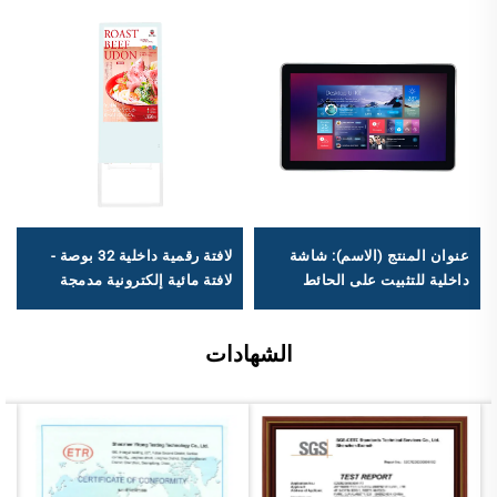
عنوان المنتج (الاسم): شاشة
لافتة رقمية داخلية 32 بوصة -
داخلية للتثبيت على الحائط
لافتة مائية إلكترونية مدمجة
بحجم 18.5 بوصة - لافتات رقمية
للاستخدام التجاري والعام
صناعية مع دعم متعدد لأنظمة
الشهادات
التشغيل