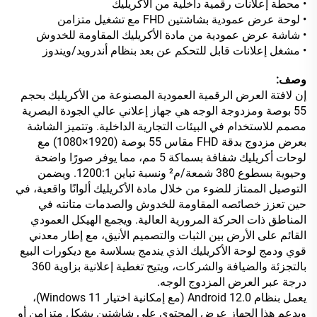
• محطة إعلانات رقمية داخلية من الأكريليك
• لوحة عرض عمودية بشاشتين FHD مع تشغيل متزامن
• شاشة عرض عمودية من مادة الأكريليك المقاومة للخدوش
• مشغل إعلانات قابل للتحكم عن بعد بنظام أندرويد/ويندوز
وصف:
إن لافتة العرض الرقمية العمودية المصنوعة من الأكريليك بحجم
55 بوصة ومزدوجة الوجه هي جهاز إعلاني عالي الجودة البصرية
مصمم للاستخدام في البيئات التجارية الداخلية. وتتميز الشاشة
بعرض مزدوج بدقة FHD مقاس 55 بوصة (1920×1080) مع
لوحات أكريليك شفافة بسماكة 5 مم، مما يوفر صورًا واضحة
وحيوية بسطوع 380 شمعة/م² ونسبة تباين 1200:1. ويضمن
التوصيل الممتاز للضوء من خلال مادة الأكريليك ألوانًا واقعية، في
حين تعزز خصائصه المقاومة للخدوش والصدمات متانته في
المناطق ذات الحركة المرورية العالية. ويجمع الهيكل العمودي
القائم على الأرض بين الثبات والتصميم الأنيق، مع إطار معدني
قوي ودمج لوحة الأكريليك الذي يندمج بسلاسة مع ديكورات البيع
بالتجزئة والضيافة والشركات، ويتيح تغطية إعلانية بزاوية 360
درجة عبر العرض المزدوج الوجه.
يعمل بنظام Android 12.0 (مع إمكانية اختيار Windows 11)،
ويدعم هذا الجهاز عرض المحتوى على شاشتين بشكل متزامن أو