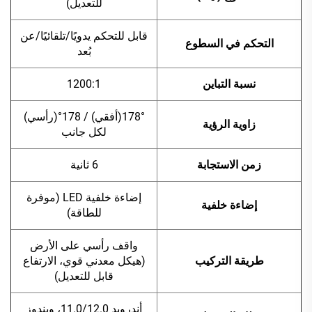
للتعديل)
قابل للتحكم يدويًا/تلقائيًا/عن
التحكم في السطوع
بُعد
نسبة التباين
1200:1
178°(أفقي) / 178°(رأسي)
زاوية الرؤية
لكل جانب
زمن الاستجابة
6 ثانية
إضاءة خلفية LED (موفرة
إضاءة خلفية
للطاقة)
واقف رأسي على الأرض
طريقة التركيب
(هيكل معدني قوي، الارتفاع
قابل للتعديل)
أندرويد 11.0/12.0، ويندوز