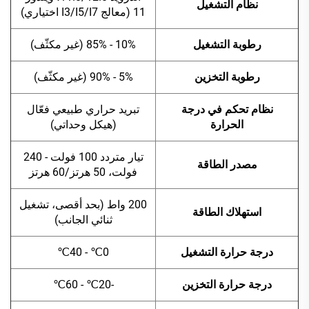
نظام التشغيل
11 (معالج I3/I5/I7 اختياري)
رطوبة التشغيل
10% - 85% (غير مكثّف)
رطوبة التخزين
5% - 90% (غير مكثّف)
نظام تحكم في درجة
تبريد حراري طبيعي فعّال
الحرارة
(هيكل وحداتي)
تيار متردد 100 فولت - 240
مصدر الطاقة
فولت، 50 هرتز/60 هرتز
200 واط (بحد أقصى، تشغيل
استهلاك الطاقة
ثنائي الجانب)
درجة حرارة التشغيل
0℃ - 40℃
درجة حرارة التخزين
-20℃ - 60℃