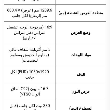
1209.6 مم (عرض) × 680.4
منطقة العرض النشطة (مم)
مم (ارتفاع) لكل جانب
16:9 (مزدوجة الوجه، تشغيل
وضع العرض
متزامن/غير متزامن
اختياري)
5 مم أكريليك شفاف عالي
مواد اللوحات
(مقاوم للخدوش ومقاوم
للصدمات)
1920×1080 (FHD) لكل
الدقة
جانب
16.7 مليون (92% نطاق
عرض اللون
ألوان NTSC)
380 نيت لكل جانب (قابل
السطوع (نيت)