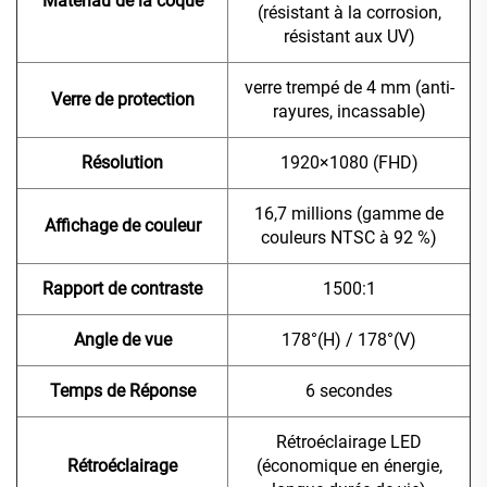
Matériau de la coque
(résistant à la corrosion,
résistant aux UV)
verre trempé de 4 mm (anti-
Verre de protection
rayures, incassable)
Résolution
1920×1080 (FHD)
16,7 millions (gamme de
Affichage de couleur
couleurs NTSC à 92 %)
Rapport de contraste
1500:1
Angle de vue
178°(H) / 178°(V)
Temps de Réponse
6 secondes
Rétroéclairage LED
Rétroéclairage
(économique en énergie,