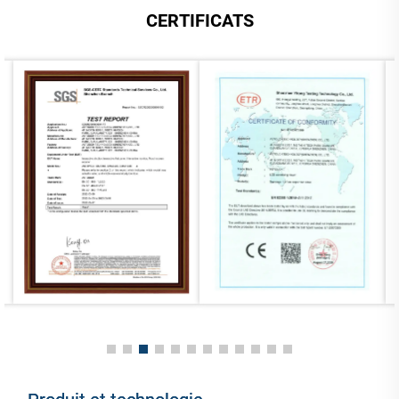
numérique FHD de niveau
(I3/I5/I7) pour consultation
CERTIFICATS
industriel avec prise en
d'informations publiques et
charge multi-OS
services en libre-service