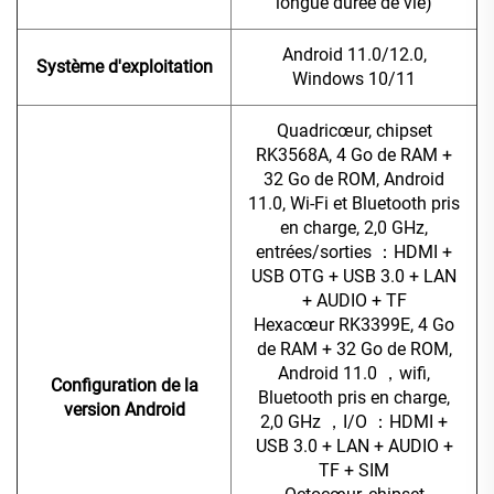
longue durée de vie)
Android 11.0/12.0,
Système d'exploitation
Windows 10/11
Quadricœur, chipset
RK3568A, 4 Go de RAM +
32 Go de ROM, Android
11.0, Wi-Fi et Bluetooth pris
en charge, 2,0 GHz,
entrées/sorties
：
HDMI +
USB OTG + USB 3.0 + LAN
+ AUDIO + TF
Hexacœur RK3399E, 4 Go
de RAM + 32 Go de ROM,
Android 11.0
，
wifi,
Configuration de la
Bluetooth pris en charge,
version Android
2,0 GHz
，
I/O
：
HDMI +
USB 3.0 + LAN + AUDIO +
TF + SIM