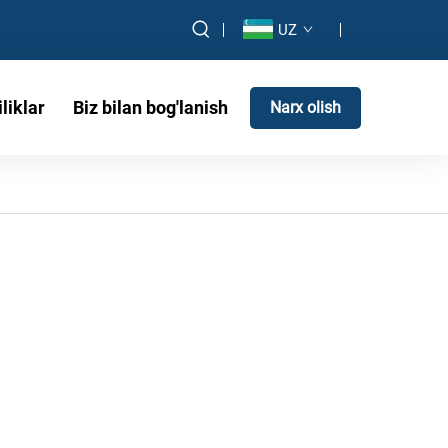
UZ
liklar
Biz bilan bog'lanish
Narx olish