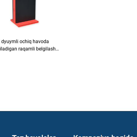
 dyuymli ochiq havoda
tiladigan raqamli belgilash
(IP65, 1500 nits) —
d/Windows ikki operatsion
 ob-havo sharoitiga chidamli
ekran