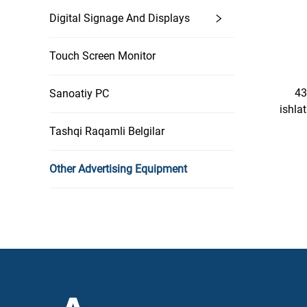
Digital Signage And Displays
Touch Screen Monitor
43
Sanoatiy PC
ishla
Tashqi Raqamli Belgilar
Androi
tizimli
Other Advertising Equipment