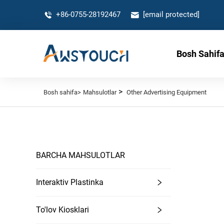
+86-0755-28192467
[email protected]
Bosh Sahif
>
Bosh sahifa>
Mahsulotlar
Other Advertising Equipment
BARCHA MAHSULOTLAR
Interaktiv Plastinka
To'lov Kiosklari