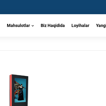
a
Mahsulotlar
Biz Haqidida
Loyihalar
Yangi