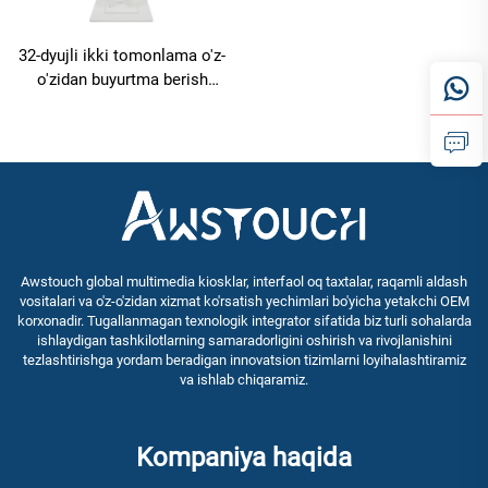
32-dyujli ikki tomonlama o'z-
o'zidan buyurtma berish
mashinasi - Ikki xil
konfiguratsiya: Android
RK3568A & X86 (I3/I5/I7)
Ovqatlanish sohasi uchun
Awstouch global multimedia kiosklar, interfaol oq taxtalar, raqamli aldash
vositalari va o'z-o'zidan xizmat ko'rsatish yechimlari bo'yicha yetakchi OEM
korxonadir. Tugallanmagan texnologik integrator sifatida biz turli sohalarda
ishlaydigan tashkilotlarning samaradorligini oshirish va rivojlanishini
tezlashtirishga yordam beradigan innovatsion tizimlarni loyihalashtiramiz
va ishlab chiqaramiz.
Kompaniya haqida