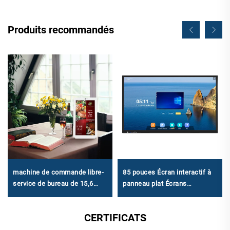
Produits recommandés
machine de commande libre-
85 pouces Écran interactif à
service de bureau de 15,6
panneau plat Écrans
pouces - FHD 1920×1080,
interactifs pour l'éducation
Android RK3568A & X86
CERTIFICATS
(I3/I5/I7) pour la restauration
petite et moyenne taille