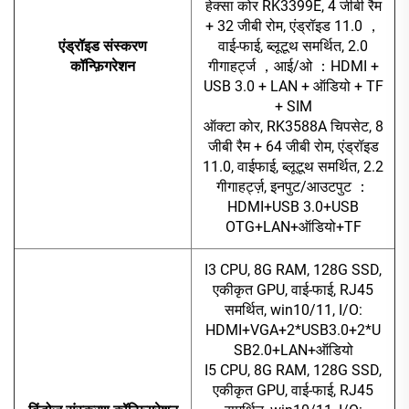
हेक्सा कोर RK3399E, 4 जीबी रैम
+ 32 जीबी रोम, एंड्रॉइड 11.0
，
एंड्रॉइड संस्करण
वाई-फाई, ब्लूटूथ समर्थित, 2.0
कॉन्फ़िगरेशन
गीगाहर्ट्ज
，
आई/ओ
：
HDMI +
USB 3.0 + LAN + ऑडियो + TF
+ SIM
ऑक्टा कोर, RK3588A चिपसेट, 8
जीबी रैम + 64 जीबी रोम, एंड्रॉइड
11.0, वाईफाई, ब्लूटूथ समर्थित, 2.2
गीगाहर्ट्ज़, इनपुट/आउटपुट
：
HDMI+USB 3.0+USB
OTG+LAN+ऑडियो+TF
I3 CPU, 8G RAM, 128G SSD,
एकीकृत GPU, वाई-फाई, RJ45
समर्थित, win10/11, I/O:
HDMI+VGA+2*USB3.0+2*U
SB2.0+LAN+ऑडियो
I5 CPU, 8G RAM, 128G SSD,
एकीकृत GPU, वाई-फाई, RJ45