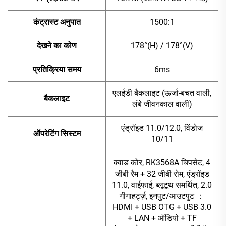
कंट्रास्ट अनुपात
1500:1
देखने का कोण
178°(H) / 178°(V)
प्रतिक्रिया समय
6ms
एलईडी बैकलाइट (ऊर्जा-बचत वाली,
बैकलाइट
लंबे जीवनकाल वाली)
एंड्रॉइड 11.0/12.0, विंडोज
ऑपरेटिंग सिस्टम
10/11
क्वाड कोर, RK3568A चिपसेट, 4
जीबी रैम + 32 जीबी रोम, एंड्रॉइड
11.0, वाईफाई, ब्लूटूथ समर्थित, 2.0
गीगाहर्ट्ज़, इनपुट/आउटपुट
：
HDMI + USB OTG + USB 3.0
+ LAN + ऑडियो + TF