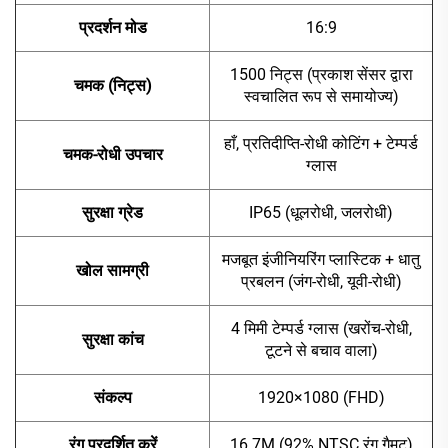
प्रदर्शन मोड
16:9
1500 निट्स (प्रकाश सेंसर द्वारा
चमक (निट्स)
स्वचालित रूप से समायोज्य)
हाँ, प्रतिदीप्ति-रोधी कोटिंग + टेम्पर्ड
चमक-रोधी उपचार
ग्लास
सुरक्षा ग्रेड
IP65 (धूलरोधी, जलरोधी)
मजबूत इंजीनियरिंग प्लास्टिक + धातु
खोल सामग्री
प्रबलन (जंग-रोधी, यूवी-रोधी)
4 मिमी टेम्पर्ड ग्लास (खरोंच-रोधी,
सुरक्षा कांच
टूटने से बचाव वाला)
संकल्प
1920×1080 (FHD)
रंग प्रदर्शित करें
16.7M (92% NTSC रंग गैमट)