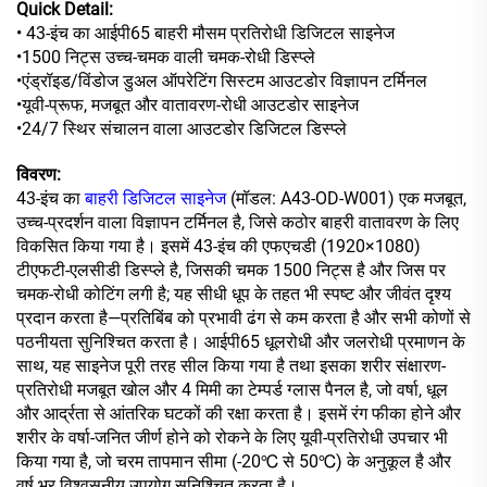
Quick Detail:
• 43-इंच का आईपी65 बाहरी मौसम प्रतिरोधी डिजिटल साइनेज
•1500 निट्स उच्च-चमक वाली चमक-रोधी डिस्प्ले
•एंड्रॉइड/विंडोज डुअल ऑपरेटिंग सिस्टम आउटडोर विज्ञापन टर्मिनल
•यूवी-प्रूफ, मजबूत और वातावरण-रोधी आउटडोर साइनेज
•24/7 स्थिर संचालन वाला आउटडोर डिजिटल डिस्प्ले
विवरण:
43-इंच का
बाहरी डिजिटल साइनेज
(मॉडल: A43-OD-W001) एक मजबूत,
उच्च-प्रदर्शन वाला विज्ञापन टर्मिनल है, जिसे कठोर बाहरी वातावरण के लिए
विकसित किया गया है। इसमें 43-इंच की एफएचडी (1920×1080)
टीएफटी-एलसीडी डिस्प्ले है, जिसकी चमक 1500 निट्स है और जिस पर
चमक-रोधी कोटिंग लगी है; यह सीधी धूप के तहत भी स्पष्ट और जीवंत दृश्य
प्रदान करता है—प्रतिबिंब को प्रभावी ढंग से कम करता है और सभी कोणों से
पठनीयता सुनिश्चित करता है। आईपी65 धूलरोधी और जलरोधी प्रमाणन के
साथ, यह साइनेज पूरी तरह सील किया गया है तथा इसका शरीर संक्षारण-
प्रतिरोधी मजबूत खोल और 4 मिमी का टेम्पर्ड ग्लास पैनल है, जो वर्षा, धूल
और आर्द्रता से आंतरिक घटकों की रक्षा करता है। इसमें रंग फीका होने और
शरीर के वर्षा-जनित जीर्ण होने को रोकने के लिए यूवी-प्रतिरोधी उपचार भी
किया गया है, जो चरम तापमान सीमा (-20℃ से 50℃) के अनुकूल है और
वर्ष भर विश्वसनीय उपयोग सुनिश्चित करता है।