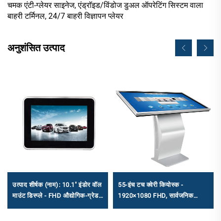
चमक एंटी-ग्लेयर साइनेज, एंड्रॉइड/विंडोज डुअल ऑपरेटिंग सिस्टम वाला
बाहरी टर्मिनल, 24/7 बाहरी विज्ञापन प्लेयर
अनुशंसित उत्पाद
उत्पाद शीर्षक (नाम): 10.1'' इंडोर वॉल
55-इंच टच क्वेरी कियोस्क -
माउंट डिस्प्ले - FHD औद्योगिक-ग्रेड
1920×1080 FHD, सार्वजनिक
डिजिटल साइनेज मल्टी-ओएस समर्थन
सूचना पूछताछ और स्व-सेवा के लिए
के साथ
एंड्रॉइड RK3568A और X86