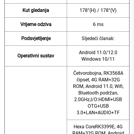
Kut gledanja
178°(H) / 178°(V)
Vrijeme odziva
6 ms
Podsvjetljenje
Sljedeći članak:
Android 11.0/12.0
Operativni sustav
Windows 10/11
Četvorobojna, RK3568A
čipset, 4G RAM+32G
ROM, Android 11.0, Wifi,
Bluetooth podržan,
2.0GHz,I/O:HDMI+USB
OTG+USB
3.0+LAN+AUDIO+TF
Hexa CoreRK3399E, 4G
RAM+32G ROM, Android