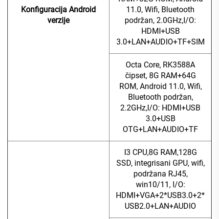
Konfiguracija Android
11.0, Wifi, Bluetooth
verzije
podržan, 2.0GHz,I/O:
HDMI+USB
3.0+LAN+AUDIO+TF+SIM
Octa Core, RK3588A
čipset, 8G RAM+64G
ROM, Android 11.0, Wifi,
Bluetooth podržan,
2.2GHz,I/O: HDMI+USB
3.0+USB
OTG+LAN+AUDIO+TF
I3 CPU,8G RAM,128G
SSD, integrisani GPU, wifi,
podržana RJ45,
win10/11, I/O:
HDMI+VGA+2*USB3.0+2*
USB2.0+LAN+AUDIO