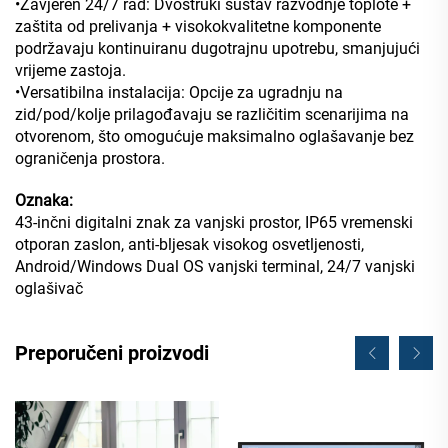
•Zavjeren 24/7 rad: Dvostruki sustav razvodnje toplote +
zaštita od prelivanja + visokokvalitetne komponente
podržavaju kontinuiranu dugotrajnu upotrebu, smanjujući
vrijeme zastoja.
•Versatibilna instalacija: Opcije za ugradnju na
zid/pod/kolje prilagođavaju se različitim scenarijima na
otvorenom, što omogućuje maksimalno oglašavanje bez
ograničenja prostora.
Oznaka:
43-inčni digitalni znak za vanjski prostor, IP65 vremenski
otporan zaslon, anti-bljesak visokog osvetljenosti,
Android/Windows Dual OS vanjski terminal, 24/7 vanjski
oglašivač
Preporučeni proizvodi