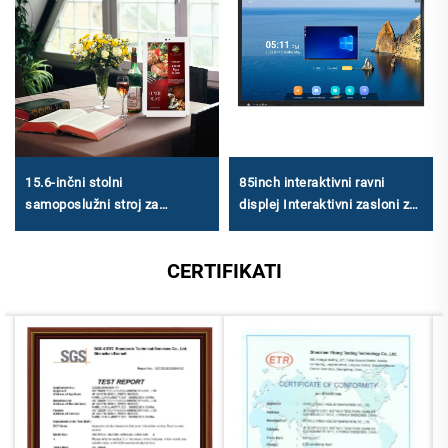
15.6-inčni stolni
85inch interaktivni ravni
samoposlužni stroj za
displej Interaktivni zasloni za
naručivanje - 1920 × 1080
obrazovanje
FHD, Android RK3568A & X86
CERTIFIKATI
(I3 / I5 / I7) za malu i srednju
ugostiteljstvo