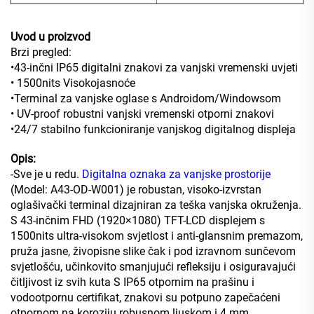
Uvod u proizvod
Brzi pregled:
•43-inčni IP65 digitalni znakovi za vanjski vremenski uvjeti
• 1500nits Visokojasnoće
•Terminal za vanjske oglase s Androidom/Windowsom
• UV-proof robustni vanjski vremenski otporni znakovi
•24/7 stabilno funkcioniranje vanjskog digitalnog displeja
Opis:
-Sve je u redu.
Digitalna oznaka za vanjske prostorije
(Model: A43-OD-W001) je robustan, visoko-izvrstan
oglašivački terminal dizajniran za teška vanjska okruženja.
S 43-inčnim FHD (1920×1080) TFT-LCD displejem s
1500nits ultra-visokom svjetlost i anti-glansnim premazom,
pruža jasne, živopisne slike čak i pod izravnom sunčevom
svjetlošću, učinkovito smanjujući refleksiju i osiguravajući
čitljivost iz svih kuta S IP65 otpornim na prašinu i
vodootpornu certifikat, znakovi su potpuno zapečaćeni
otpornom na koroziju robusnom ljuskom i 4 mm