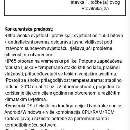
stavka 1. točke (a) ovog
Pravilnika, za
Konkurentska prednost:
•Ultra-visoka svjetlost i protiv-sjaj: svjetlost od 1500 nitova
+ antirefleksni premaz osigurava jasnu vidljivost pod
izravnom sunčevom svjetlošću, rješavajući probleme
čitljivosti na otvorenom.
• IP65 otporan na vremenske prilike: Potpuno zapečaćena
robusta ljuska + temperirano staklo štiti od kiše, prašine i
vlažnosti, prilagođavajući se teškim vanjskim uvjetima.
•Postoji za široku prilagodljivost temperaturama: stabilno
radi od -20°C do 50°C uz UV otpornu obradu, pogodna za
korištenje tijekom cijele godine na otvorenom u različitim
klimatskim uvjetima.
•Dvostruki OS i fleksibilna konfiguracija: Dvostruke opcije
Android/Windows + više kombinacija CPU/RAM/ROM
zadovoljavaju različite potrebe za performansama i
kompatibilnošću softvera.