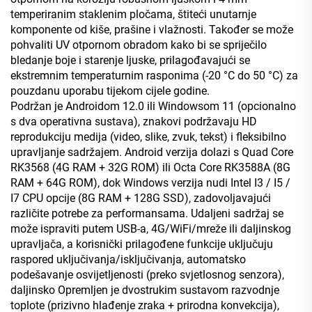
temperiranim staklenim pločama, štiteći unutarnje
komponente od kiše, prašine i vlažnosti. Također se može
pohvaliti UV otpornom obradom kako bi se spriječilo
bledanje boje i starenje ljuske, prilagođavajući se
ekstremnim temperaturnim rasponima (-20 °C do 50 °C) za
pouzdanu uporabu tijekom cijele godine.
Podržan je Androidom 12.0 ili Windowsom 11 (opcionalno
s dva operativna sustava), znakovi podržavaju HD
reprodukciju medija (video, slike, zvuk, tekst) i fleksibilno
upravljanje sadržajem. Android verzija dolazi s Quad Core
RK3568 (4G RAM + 32G ROM) ili Octa Core RK3588A (8G
RAM + 64G ROM), dok Windows verzija nudi Intel I3 / I5 /
I7 CPU opcije (8G RAM + 128G SSD), zadovoljavajući
različite potrebe za performansama. Udaljeni sadržaj se
može ispraviti putem USB-a, 4G/WiFi/mreže ili daljinskog
upravljača, a korisnički prilagođene funkcije uključuju
raspored uključivanja/isključivanja, automatsko
podešavanje osvijetljenosti (preko svjetlosnog senzora),
daljinsko Opremljen je dvostrukim sustavom razvodnje
toplote (prizivno hlađenje zraka + prirodna konvekcija),