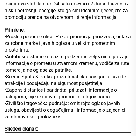
osigurava stabilan rad 24 sata dnevno i 7 dana dnevno uz
nisku potrošnju energije, što ga čini idealnim rješenjem za
promociju brenda na otvorenom i širenje informacija.
Primjene:
•Prošle i popodne ulice: Prikaz promocija proizvoda, oglasa
za robne marke i javnih oglasa u velikim prometnim
prostorima.
•Autobusne stanice i ulazi u podzemnu željeznicu: pružaju
informacije o prometu u stvarnom vremenu, vodiče za rute i
komercijalne oglase za putnike.
•Scenic Spots & Parks: pruža turističku navigaciju, uvode
atrakcije i podsjećaju na sigurnost posjetitelja.
•Zaponski stanice i parkirišta: prikazati informacije o
uslugama, cijene goriva i promocije u trgovinama.
•Živilište i trgovačka područja: emitirajte oglase javnih
usluga, obavijesti o događajima i informacije o zajednici
za stanovnike i prolaznike.
Sljedeći članak: