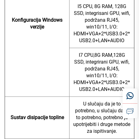
I5 CPU, 8G RAM, 128G
SSD, integrisani GPU, wifi,
Konfiguracija Windows
podržana RJ45,
verzije
win10/11, I/O:
HDMI+VGA+2*USB3.0+2*
USB2.0+LAN+AUDIO
I7 CPU,8G RAM,128G
SSD, integrirani GPU, wifi,
podržana RJ45,
win10/11, I/O:
HDMI+VGA+2*USB3.0+2*
USB2.0+LAN+AUDIO
U slučaju da je to
potrebno, u slučaju da je
Sustav disipacije topline
to potrebno, potrebno je
upotrijebiti i druge metode
za ispitivanje.