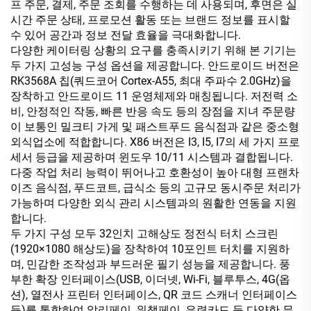
프 주문, 결제, 주문 조회를 수행하는 데 사용되며, 후면은 실
시간 주문 상태, 프로모션 활동 또는 브랜드 정보를 표시할
수 있어 공간과 정보 전달 효율을 극대화합니다.
다양한 케이터링 상황의 요구를 충족시키기 위해 본 기기는
두 가지 고성능 구성 옵션을 제공합니다. 안드로이드 버전은
RK3568A 칩(쿼드코어 Cortex-A55, 최대 주파수 2.0GHz)을
장착하고 안드로이드 11 운영체제와 매칭됩니다. 저전력 소
비, 안정적인 작동, 빠른 반응 속도 등의 장점을 지녀 주문량
이 보통인 밀크티 가게 및 패스트푸드 음식점과 같은 중소형
외식업소에 적합합니다. X86 버전은 I3, I5, I7의 세 가지 프로
세서 등급을 제공하며 윈도우 10/11 시스템과 결합됩니다.
다중 작업 처리 능력이 뛰어나고 호환성이 높아 대형 프랜차
이즈 음식점, 푸드코트, 급식소 등의 고규모 동시주문 처리가
가능하며 다양한 외식 관리 시스템과의 원활한 연동을 지원
합니다.
두 가지 구성 모두 32인치 고해상도 정전식 터치 스크린
(1920×1080 해상도)을 장착하여 10포인트 터치를 지원하
며, 민감한 조작성과 부드러운 필기 성능을 제공합니다. 풍
부한 확장 인터페이스(USB, 이더넷, Wi-Fi, 블루투스, 4G(옵
션), 열전사 프린터 인터페이스, QR 코드 스캐너 인터페이스
등)를 통합하여 알리페이, 위챗페이, 은련카드 등 다양한 무