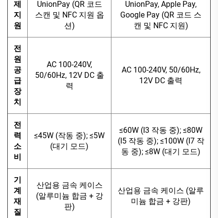
제
UnionPay (QR 코드
UnionPay, Apple Pay,
지
스캔 및 NFC 지원 옵
Google Pay (QR 코드 스
원
션)
캔 및 NFC 지원)
전
원
AC 100-240V,
공
AC 100-240V, 50/60Hz,
50/60Hz, 12V DC 출
급
12V DC 출력
력
장
치
전
≤60W (I3 작동 중); ≤80W
력
≤45W (작동 중); ≤5W
(I5 작동 중); ≤100W (I7 작
소
(대기 모드)
동 중); ≤8W (대기 모드)
비
기
산업용 금속 케이스
계
산업용 금속 케이스 (알루
(알루미늄 합금 + 강
재
미늄 합금 + 강판)
판)
질