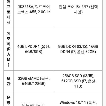
어
프
RK3568A, 쿼드코어
인텔 코어 I3/I5/I7 (선택
로
코텍스-A55, 2.0GHz
사양)
세
서
메
모
리
4GB LPDDR4 (옵션:
8GB DDR4 (I3/I5); 16GB
(R
6GB/8GB)
DDR4 (I7, 옵션 32GB)
A
M
)
256GB SSD (I3/I5);
보
32GB eMMC (옵션:
512GB SSD (I7, 옵션
관
64GB/128GB)
1TB)
운
영
Windows 10/11 (옵션:
안드로이드 11