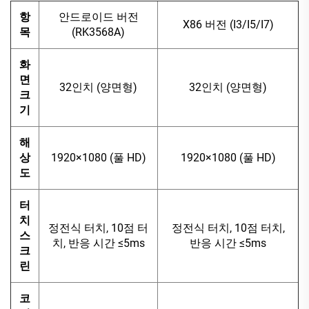
항
안드로이드 버전
X86 버전 (I3/I5/I7)
목
(RK3568A)
화
면
32인치 (양면형)
32인치 (양면형)
크
기
해
상
1920×1080 (풀 HD)
1920×1080 (풀 HD)
도
터
치
정전식 터치, 10점 터
정전식 터치, 10점 터치,
스
치, 반응 시간 ≤5ms
반응 시간 ≤5ms
크
린
코