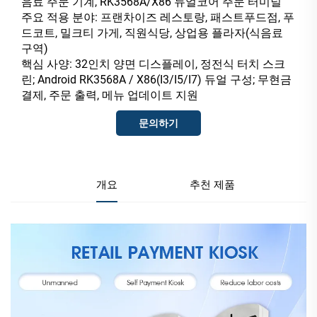
음료 주문 기계, RK3568A/X86 듀얼코어 주문 터미널
주요 적용 분야: 프랜차이즈 레스토랑, 패스트푸드점, 푸
드코트, 밀크티 가게, 직원식당, 상업용 플라자(식음료
구역)
핵심 사양: 32인치 양면 디스플레이, 정전식 터치 스크
린; Android RK3568A / X86(I3/I5/I7) 듀얼 구성; 무현금
결제, 주문 출력, 메뉴 업데이트 지원
문의하기
개요
추천 제품