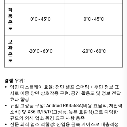
작
동
0°C - 45°C
0°C - 45°C
온
도
보
관
-20°C - 60°C
-20°C - 60°C
온
도
경쟁 우위:
양면 디스플레이 효율: 전면 셀프 오더링 + 후면 정보 표
시로 이중 장면 상호작용 구현, 공간 활용도 및 정보 전달
효과 향상
듀얼 고성능 구성: Android RK3568A(비용 효율적, 저전력
소비) 및 X86 I3/I5/I7(고성능, 높은 호환성)으로 다양한
규모의 외식 업소 환경 요구 사항 충족
전문 외식 업소 적합성: 산업용 금속 케이스로 내충격성