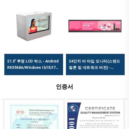
21.5'' 투명 LCD 박스 - Android
24인치 바 타입 모니터(스탠드
RK3568A/Windows I3/I5/I7
얼론 및 네트워크 버전) -
인터랙티브 디스플레이 쇼케이
RK3566S 칩셋, 1920×360 해상
스
도
인증서