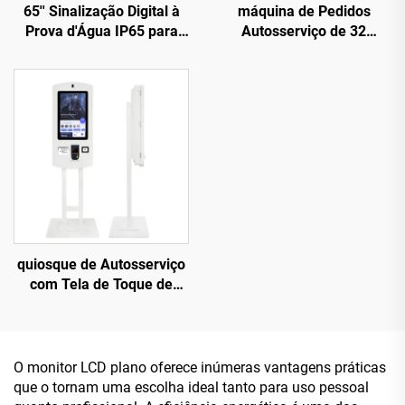
65'' Sinalização Digital à
máquina de Pedidos
Prova d'Água IP65 para
Autosserviço de 32
Ambiente Externo
Polegadas Dupla Face -
Configuração Dupla:
Android RK3568A e X86
(I3/I5/I7) para Cenários de
Alimentação
quiosque de Autosserviço
com Tela de Toque de
21,5'' - Com Scanner de
Código QR e Impressora
Integrados, Opções
Configuráveis Android
O monitor LCD plano oferece inúmeras vantagens práticas
RK3568A/X86(I3/I5/I7)
que o tornam uma escolha ideal tanto para uso pessoal