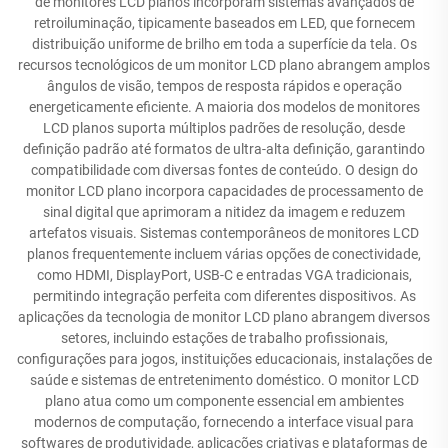
de monitores LCD planos incorporam sistemas avançados de
retroiluminação, tipicamente baseados em LED, que fornecem
distribuição uniforme de brilho em toda a superfície da tela. Os
recursos tecnológicos de um monitor LCD plano abrangem amplos
ângulos de visão, tempos de resposta rápidos e operação
energeticamente eficiente. A maioria dos modelos de monitores
LCD planos suporta múltiplos padrões de resolução, desde
definição padrão até formatos de ultra-alta definição, garantindo
compatibilidade com diversas fontes de conteúdo. O design do
monitor LCD plano incorpora capacidades de processamento de
sinal digital que aprimoram a nitidez da imagem e reduzem
artefatos visuais. Sistemas contemporâneos de monitores LCD
planos frequentemente incluem várias opções de conectividade,
como HDMI, DisplayPort, USB-C e entradas VGA tradicionais,
permitindo integração perfeita com diferentes dispositivos. As
aplicações da tecnologia de monitor LCD plano abrangem diversos
setores, incluindo estações de trabalho profissionais,
configurações para jogos, instituições educacionais, instalações de
saúde e sistemas de entretenimento doméstico. O monitor LCD
plano atua como um componente essencial em ambientes
modernos de computação, fornecendo a interface visual para
softwares de produtividade, aplicações criativas e plataformas de