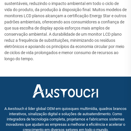
sustentáveis, reduzindo o impacto ambiental em todo o ciclo de
vida do produto, da produção à disposição final. Muitos modelos de
monitores LCD planos alcançam a certificação Energy Star e outros
padrões ambientais, oferecendo aos consumidores a confiança de
que sua escolha de display apoia esforços mais amplos de
conservação ambiental. A durabilidade de um monitor LCD plano
reduz a frequência de substituições, minimizando os resíduos
eletrônicos e apoiando os princípios da economia circular por meio
de ciclos de vida prolongados e menor consumo de recursos ao
longo do tempo.
A Awstouch é líder global OEM em quiosques multimídia, quadros brancos
interativos, sinalização digital e soluções de autoatendimento. Como
integradora de tecnologia completa, projetamos e fabricamos sistemas
inovadores que ajudam as empresas a melhorar a eficiência e acelerar o
crescimento em diversos setores em todo o mundo.