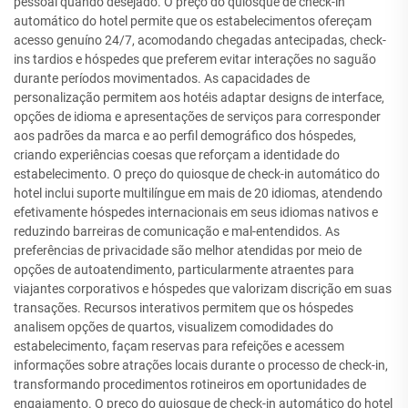
pessoal quando desejado. O preço do quiosque de check-in
automático do hotel permite que os estabelecimentos ofereçam
acesso genuíno 24/7, acomodando chegadas antecipadas, check-
ins tardios e hóspedes que preferem evitar interações no saguão
durante períodos movimentados. As capacidades de
personalização permitem aos hotéis adaptar designs de interface,
opções de idioma e apresentações de serviços para corresponder
aos padrões da marca e ao perfil demográfico dos hóspedes,
criando experiências coesas que reforçam a identidade do
estabelecimento. O preço do quiosque de check-in automático do
hotel inclui suporte multilíngue em mais de 20 idiomas, atendendo
efetivamente hóspedes internacionais em seus idiomas nativos e
reduzindo barreiras de comunicação e mal-entendidos. As
preferências de privacidade são melhor atendidas por meio de
opções de autoatendimento, particularmente atraentes para
viajantes corporativos e hóspedes que valorizam discrição em suas
transações. Recursos interativos permitem que os hóspedes
analisem opções de quartos, visualizem comodidades do
estabelecimento, façam reservas para refeições e acessem
informações sobre atrações locais durante o processo de check-in,
transformando procedimentos rotineiros em oportunidades de
engajamento. O preço do quiosque de check-in automático do hotel