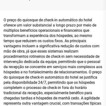
Polegadas Dupla Face -
Configuração Dupla:
Android RK3568A e X86
(I3/I5/I7) para Cenários de
O preço do quiosque de check-in automático do hotel
Alimentação
oferece um valor substancial a longo prazo por meio de
múltiplos benefícios operacionais e financeiros que
transformam a experiência dos hóspedes, ao mesmo
tempo que reduzem os custos fixos. As principais
vantagens incluem a significativa redução de custos com
mão de obra, já que esses sistemas realizam
procedimentos rotineiros de check-in sem necessidade de
intervenção dedicada da equipe, permitindo que o pessoal
da recepção se concentre em serviços mais complexos aos
hóspedes e no fortalecimento de relacionamentos. O preço
do quiosque de check-in automático do hotel se justifica
pela disponibilidade 24/7, permitindo que os hóspedes
completem o processo de check-in fora do horário
tradicional da recepção, especialmente benéfico para
chegadas tardias e hóspedes de manhã cedo. A agilidade
representa outra vantagem crucial, com transações típicas