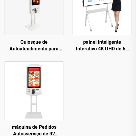
Quiosque de
painel Inteligente
Autoatendimento para
Interativo 4K UHD de 65
Fast Food Pcap com Tela
polegadas - Máquina
Touchscreen Interativa de
Multifuncional para Ensino
32 Polegadas Certificada
e Reuniões com Toque,
pela FCC
Dispositivo Comercial com
Sistema Duplo
Android/Windows
máquina de Pedidos
Autosserviço de 32