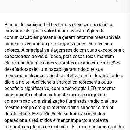
1920×1080, Android
Publicitário Espelhado
RK3568A e X86 (I3/I5/I7)
com Toque, Configuração
para Consulta de
Dupla Android/X86
Informações Públicas e
Placas de exibição LED externas oferecem benefícios
Autosserviço
substanciais que revolucionam as estratégias de
comunicação empresarial e geram retornos mensuráveis
sobre o investimento para organizações em diversos
setores. A principal vantagem reside em suas excepcionais
capacidades de visibilidade, pois essas telas mantêm
clareza brilhante e cores vibrantes mesmo em condições
desafiadoras de iluminação, garantindo que sua
mensagem alcance o público efetivamente durante todo o
dia e a noite. A eficiência energética representa outro
benefício significativo, com a tecnologia LED moderna
consumindo substancialmente menos energia em
comparação com sinalização iluminada tradicional, ao
mesmo tempo em que oferece brilho superior e maior
durabilidade. Essa eficiência se traduz em custos
operacionais reduzidos e menor impacto ambiental,
tornando as placas de exibição LED externas uma escolha