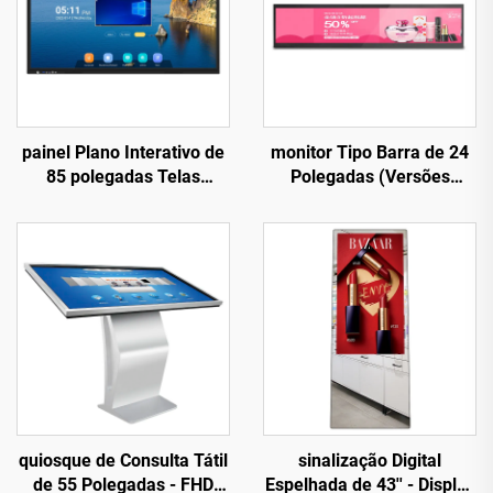
painel Plano Interativo de
monitor Tipo Barra de 24
85 polegadas Telas
Polegadas (Versões
Interativas para Educação
Autônoma e em Rede) -
Chip RK3566S, Resolução
1920×360
quiosque de Consulta Tátil
sinalização Digital
de 55 Polegadas - FHD
Espelhada de 43'' - Display