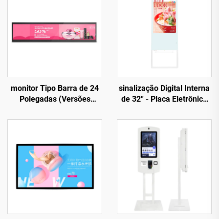
monitor Tipo Barra de 24
sinalização Digital Interna
Polegadas (Versões
de 32'' - Placa Eletrônica
Autônoma e em Rede) -
Compacta com Efeito
Chip RK3566S, Resolução
Água para Uso Comercial
1920×360
e Público