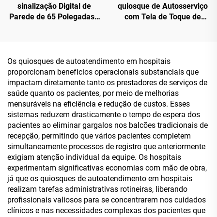
sinalização Digital de
quiosque de Autosserviço
Parede de 65 Polegadas -
com Tela de Toque de
FHD 1920×1080, Android
21,5'' - Com Scanner de
RK3568A e X86 (I3/I5/I7)
Código QR e Impressora
para Publicidade
Integrados, Opções
Comercial e Exibição de
Configuráveis Android
Os quiosques de autoatendimento em hospitais
Informações
RK3568A/X86(I3/I5/I7)
proporcionam benefícios operacionais substanciais que
impactam diretamente tanto os prestadores de serviços de
saúde quanto os pacientes, por meio de melhorias
mensuráveis na eficiência e redução de custos. Esses
sistemas reduzem drasticamente o tempo de espera dos
pacientes ao eliminar gargalos nos balcões tradicionais de
recepção, permitindo que vários pacientes completem
simultaneamente processos de registro que anteriormente
exigiam atenção individual da equipe. Os hospitais
experimentam significativas economias com mão de obra,
já que os quiosques de autoatendimento em hospitais
realizam tarefas administrativas rotineiras, liberando
profissionais valiosos para se concentrarem nos cuidados
clínicos e nas necessidades complexas dos pacientes que