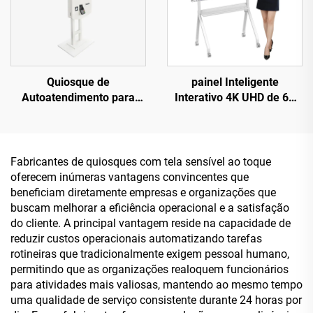
Quiosque de
painel Inteligente
Autoatendimento para
Interativo 4K UHD de 65
Fast Food Pcap com Tela
polegadas - Máquina
Touchscreen Interativa de
Multifuncional para Ensino
32 Polegadas Certificada
e Reuniões com Toque,
pela FCC
Dispositivo Comercial com
Fabricantes de quiosques com tela sensível ao toque
Sistema Duplo
oferecem inúmeras vantagens convincentes que
Android/Windows
beneficiam diretamente empresas e organizações que
buscam melhorar a eficiência operacional e a satisfação
do cliente. A principal vantagem reside na capacidade de
reduzir custos operacionais automatizando tarefas
rotineiras que tradicionalmente exigem pessoal humano,
permitindo que as organizações realoquem funcionários
para atividades mais valiosas, mantendo ao mesmo tempo
uma qualidade de serviço consistente durante 24 horas por