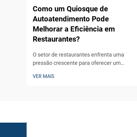
Como um Quiosque de
Autoatendimento Pode
Melhorar a Eficiência em
Restaurantes?
O setor de restaurantes enfrenta uma
pressão crescente para oferecer um
serviço mais rápido, reduzir custos
VER MAIS
operacionais e aumentar a satisfação do
cliente. Um quiosque de
autoatendimento representa uma
solução transformadora que atende a
esses desafios ao mesmo tempo em que
posiciona estab...