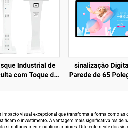
sque Industrial de
sinalização Digita
ulta com Toque de
Parede de 65 Pole
 Polegadas TQK-156
- FHD 1920×10
ue Capacitivo de 10
Android RK3568A 
Pontos, Intel
(I3/I5/I7) par
5/I7/Android 3568A
Publicidade Comer
m impacto visual excepcional que transforma a forma como as
stificam o investimento. A vantagem mais significativa reside 
ara Cenários de
Exibição de Infor
da simultaneamente públicos maiores. Diferentemente dos siste