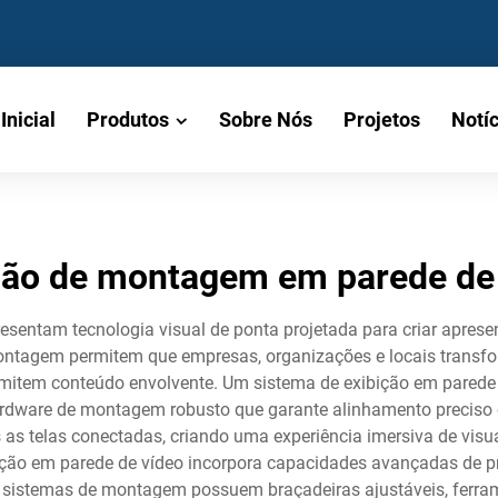
Inicial
Produtos
Sobre Nós
Projetos
Notíc
ção de montagem em parede de
esentam tecnologia visual de ponta projetada para criar aprese
e montagem permitem que empresas, organizações e locais tran
item conteúdo envolvente. Um sistema de exibição em parede d
rdware de montagem robusto que garante alinhamento preciso e 
 as telas conectadas, criando uma experiência imersiva de visu
bição em parede de vídeo incorpora capacidades avançadas de p
s sistemas de montagem possuem braçadeiras ajustáveis, ferra