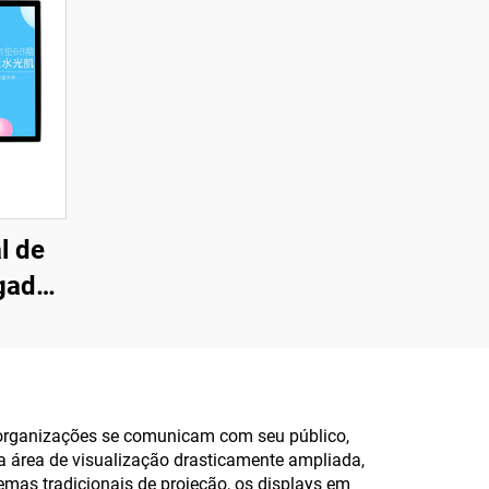
l de
gadas
80,
e X86
a
cial e
 organizações se comunicam com seu público,
na área de visualização drasticamente ampliada,
mações
mas tradicionais de projeção, os displays em