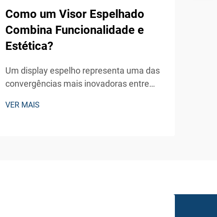
Como um Visor Espelhado
Qua
Combina Funcionalidade e
To
Estética?
Pub
Um display espelho representa uma das
Emp
convergências mais inovadoras entre
conc
estética tradicional e tecnologia digital de
cons
VER MAIS
VER 
ponta nos ambientes comerciais e
esco
residenciais atuais. Esses dispositivos
para
sofisticados integram perfeitamente as
digi
propriedades reflexivas...
for
com 