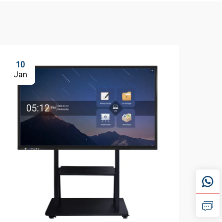
10
2
Jan
Ja