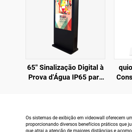
65'' Sinalização Digital à
quio
Prova d'Água IP65 para
Cons
Ambiente Externo
15,6
- Toq
I3/I
Os sistemas de exibição em videowall oferecem u
proporcionando diversos benefícios práticos que ju
p
que atrai a atenção de maiores distâncias e acomo