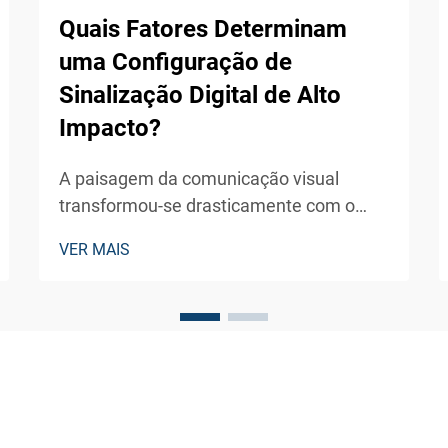
Quais Fatores Determinam
uma Configuração de
Sinalização Digital de Alto
Impacto?
A paisagem da comunicação visual
transformou-se drasticamente com o
surgimento de soluções de sinalização
VER MAIS
digital externa que cativam o público e
geram engajamento significativo. As
empresas modernas dependem cada vez
mais dessas tecnologias de exibição
dinâmica...