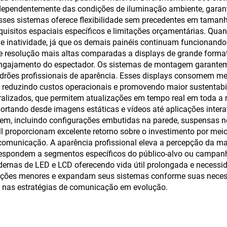
utoatendimento
independentemente das condições de iluminação ambiente, garan
esses sistemas oferece flexibilidade sem precedentes em taman
quisitos espaciais específicos e limitações orçamentárias. Qu
de inatividade, já que os demais painéis continuam funcionand
resolução mais altas comparadas a displays de grande formato 
ngajamento do espectador. Os sistemas de montagem garantem c
rões profissionais de aparência. Esses displays consomem me
 reduzindo custos operacionais e promovendo maior sustentabil
ralizados, que permitem atualizações em tempo real em toda a re
ortando desde imagens estáticas e vídeos até aplicações interat
m, incluindo configurações embutidas na parede, suspensas n
ll proporcionam excelente retorno sobre o investimento por me
 comunicação. A aparência profissional eleva a percepção da m
spondem a segmentos específicos do público-alvo ou campanha
nas de LED e LCD oferecendo vida útil prolongada e necessidad
ções menores e expandam seus sistemas conforme suas necess
o nas estratégias de comunicação em evolução.