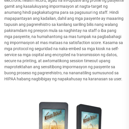
electronic health record, agad na ini-update ang profile ng pasyente
gamit ang kasalukuyang impormasyon at nagta-target ng
anumang hindi pagkakatugma para sa pagsusuri ng staff. Hindi
mapapantayan ang kadalian, dahil ang mga pasyente ay maaaring
tapusin ang pagrerehistro sa kanilang sariling bilis nang walang
pakiramdam ng presyon mula sa naghintay na staff o iba pang
mga pasyente, na humahantong sa mas tumpak na pagbabahagi
ng impormasyon at mas mataas na satisfaction score. Kasama sa
mga protocol ng seguridad na naka-embed sa mga kiosk na self-
service sa mga ospital ang encrypted na transmission ng datos,
secure na printing, at awtomatikong session timeout upang
maprotektahan ang sensitibong impormasyon ng pasyente sa
buong proseso ng pagrerehistro, na nananatiling sumusunod sa
HIPAA habang nagbibigay ng napakahusay na karanasan sa user.