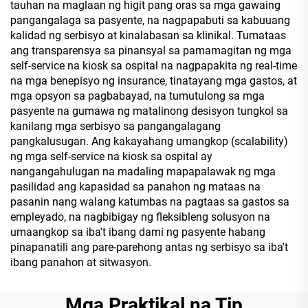
tauhan na maglaan ng higit pang oras sa mga gawaing
pangangalaga sa pasyente, na nagpapabuti sa kabuuang
kalidad ng serbisyo at kinalabasan sa klinikal. Tumataas
ang transparensya sa pinansyal sa pamamagitan ng mga
self-service na kiosk sa ospital na nagpapakita ng real-time
na mga benepisyo ng insurance, tinatayang mga gastos, at
mga opsyon sa pagbabayad, na tumutulong sa mga
pasyente na gumawa ng matalinong desisyon tungkol sa
kanilang mga serbisyo sa pangangalagang
pangkalusugan. Ang kakayahang umangkop (scalability)
ng mga self-service na kiosk sa ospital ay
nangangahulugan na madaling mapapalawak ng mga
pasilidad ang kapasidad sa panahon ng mataas na
pasanin nang walang katumbas na pagtaas sa gastos sa
empleyado, na nagbibigay ng fleksibleng solusyon na
umaangkop sa iba't ibang dami ng pasyente habang
pinapanatili ang pare-parehong antas ng serbisyo sa iba't
ibang panahon at sitwasyon.
Mga Praktikal na Tip