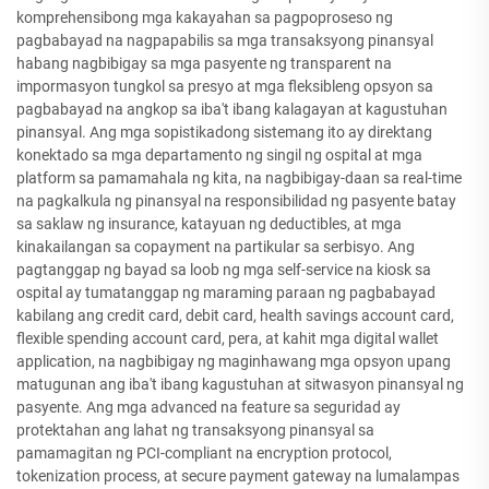
komprehensibong mga kakayahan sa pagpoproseso ng
pagbabayad na nagpapabilis sa mga transaksyong pinansyal
habang nagbibigay sa mga pasyente ng transparent na
impormasyon tungkol sa presyo at mga fleksibleng opsyon sa
pagbabayad na angkop sa iba't ibang kalagayan at kagustuhan
pinansyal. Ang mga sopistikadong sistemang ito ay direktang
konektado sa mga departamento ng singil ng ospital at mga
platform sa pamamahala ng kita, na nagbibigay-daan sa real-time
na pagkalkula ng pinansyal na responsibilidad ng pasyente batay
sa saklaw ng insurance, katayuan ng deductibles, at mga
kinakailangan sa copayment na partikular sa serbisyo. Ang
pagtanggap ng bayad sa loob ng mga self-service na kiosk sa
ospital ay tumatanggap ng maraming paraan ng pagbabayad
kabilang ang credit card, debit card, health savings account card,
flexible spending account card, pera, at kahit mga digital wallet
application, na nagbibigay ng maginhawang mga opsyon upang
matugunan ang iba't ibang kagustuhan at sitwasyon pinansyal ng
pasyente. Ang mga advanced na feature sa seguridad ay
protektahan ang lahat ng transaksyong pinansyal sa
pamamagitan ng PCI-compliant na encryption protocol,
tokenization process, at secure payment gateway na lumalampas