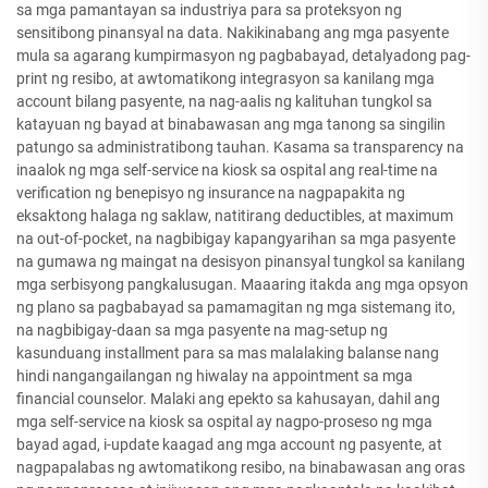
sa mga pamantayan sa industriya para sa proteksyon ng
sensitibong pinansyal na data. Nakikinabang ang mga pasyente
mula sa agarang kumpirmasyon ng pagbabayad, detalyadong pag-
print ng resibo, at awtomatikong integrasyon sa kanilang mga
account bilang pasyente, na nag-aalis ng kalituhan tungkol sa
katayuan ng bayad at binabawasan ang mga tanong sa singilin
patungo sa administratibong tauhan. Kasama sa transparency na
inaalok ng mga self-service na kiosk sa ospital ang real-time na
verification ng benepisyo ng insurance na nagpapakita ng
eksaktong halaga ng saklaw, natitirang deductibles, at maximum
na out-of-pocket, na nagbibigay kapangyarihan sa mga pasyente
na gumawa ng maingat na desisyon pinansyal tungkol sa kanilang
mga serbisyong pangkalusugan. Maaaring itakda ang mga opsyon
ng plano sa pagbabayad sa pamamagitan ng mga sistemang ito,
na nagbibigay-daan sa mga pasyente na mag-setup ng
kasunduang installment para sa mas malalaking balanse nang
hindi nangangailangan ng hiwalay na appointment sa mga
financial counselor. Malaki ang epekto sa kahusayan, dahil ang
mga self-service na kiosk sa ospital ay nagpo-proseso ng mga
bayad agad, i-update kaagad ang mga account ng pasyente, at
nagpapalabas ng awtomatikong resibo, na binabawasan ang oras