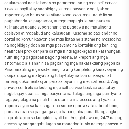
edukasyonal na nilalaman sa pamamagitan ng mga self-service
kiosk sa ospital ay nagbibigay sa mga pasyente ng tiyak na
impormasyon batay sa kanilang kondisyon, mga tagubilin sa
paghahanda sa paggamot, at mga mapagkukunan para sa
kalinangan upang suportahan ang paggawa ng matalinong
desisyon at mapabuti ang kalusugan. Kasama sa pag-andar ng
portal ng komunikasyon ang mga ligtas na sistema ng messaging
na nagbibigay-daan sa mga pasyente na kontakin ang kanilang
healthcare provider para sa mga hindi agad-agad na katanungan,
humiling ng pagpapanibago ng reseta, at i-report ang mga
sintomas o alalahanin sa pagitan ng mga nakatakdang pagbisita.
Pinananatili ng mga sistemang ito ang kompletong kasaysayan ng
usapan, upang matiyak ang tuluy-tuloy na komunikasyon at
tamang dokumentasyon para sa layunin ng medical record. Ang
privacy controls sa loob ng mga self-service kiosk sa ospital ay
nagbibigay-daan sa mga pasyente na italaga ang mga pamilyar o
tagapag-alaga na pinahihintulutan na ma-access ang tiyak na
impormasyon sa kalusugan, na sumusuporta sa kolaboratibong
pamamaraan sa pangangalaga habang pinapanatili ang angkop
na proteksyon sa kumpidensyalidad. Ang ginhawa ng 24/7 na pag-
access ay nangangahulugan na maaaring kunin ng mga pasyente