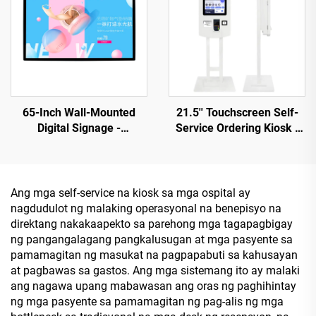
65-Inch Wall-Mounted
21.5'' Touchscreen Self-
Digital Signage -
Service Ordering Kiosk -
1920×1080 FHD, Android
May Integrated na QR
RK3568A at X86 (I3/I5/I7)
Code Scanner at Printer,
para sa Komersyal na
Android
Advertising at Information
RK3568A/X86(I3/I5/I7)
Ang mga self-service na kiosk sa mga ospital ay
Display
Mga Opsyon sa Pag-
nagdudulot ng malaking operasyonal na benepisyo na
configure
direktang nakakaapekto sa parehong mga tagapagbigay
ng pangangalagang pangkalusugan at mga pasyente sa
pamamagitan ng masukat na pagpapabuti sa kahusayan
at pagbawas sa gastos. Ang mga sistemang ito ay malaki
ang nagawa upang mabawasan ang oras ng paghihintay
ng mga pasyente sa pamamagitan ng pag-alis ng mga