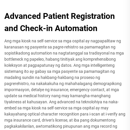
Advanced Patient Registration
and Check-in Automation
Ang mga kiosk na self-service sa mga ospital ay nagpapalitaw ng
karanasan ng pasyente sa pagre-rehistro sa pamamagitan ng
sopistikadong automation na nagtatanggal sa tradisyonal na mga
bottleneck ng papeleo, habang tinitiyak ang komprehensibong
koleksyon at pagpapatunay ng datos. Ang mga intelligenteng
sistemang ito ay gabay sa mga pasyente sa pamamagitan ng
madaling sundin na hakbang-hakbang na proseso ng
pagrerehistro, na nakakakuha ng mahahalagang demograpikong
impormasyon, detalye ng insurance, emergency contact, at mga
update sa medical history nang may kamangha-manghang
tiyakness at kahusayan. Ang advanced na teknolohiya na naka-
embed sa mga kiosk na self-service sa mga ospital ay may
kakayahang optical character recognition para i-scan at i-verify ang
mga insurance card, driver's license, at iba pang dokumentong
pagkakakilanlan, awtomatikong pinupunan ang mga record ng