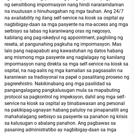
ng sensitibong impormasyon nang hindi nararamdaman
na inuutusan o hinuhusgahan ng mga tauhan. Ang 24/7
na availability ng ilang self-service na kiosk sa ospital ay
nagbibigay-daan sa mga pasyente na ma-access ang mga
serbisyo sa labas ng karaniwang oras ng negosyo,
kabilang ang pag-iskedyul ng appointment, paghiling ng
reseta, at pangunahing pagkuha ng impormasyon. Mas
lalo pang napapabuti ang kawastuhan ng datos habang
ang mismong mga pasyente ang naglalagay ng kanilang
impormasyon nang direkta sa mga self-service na kiosk sa
ospital, na nag-aalis ng mga kamalian sa pagsasalin na
karaniwan sa tradisyonal na papel o pasalitang proseso ng
pagrerehistro. Nakikinabang ang mga pasilidad sa
pangangalagang pangkalusugan mula sa mapabuting
protocol sa pagkontrol ng impeksyon, dahil ang mga self-
service na kiosk sa ospital ay binabawasan ang personal
na pakikipag-ugnayan habang patuloy na pinapanatili ang
mahahalagang serbisyo sa pasyente sa panahon ng krisis
sa kalusugan o abalang panahon. Ang pagbawas sa
pasaning administratibo ay nagbibigay-daan sa mga