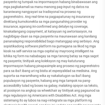
pasyente ng tumpak na impormasyon habang binabawasan ang
mga pagkakamali sa manu-manong pag-input ng datos na
karaniwang nangyayari sa tradisyonal na proseso ng
pagrerehistro. Ang real-time na pagpapatunay ng insurance ay
direktang kumokonekta sa mga pangunahing provider ng
insurance, agarang ini-confirmed ang detalye ng coverage,
kinakailangang copayment, at katayuan ng awtorisasyon, na
nagbibigay-daan sa mga pasyente na maunawaan ang kanilang
pananalaping responsibilidad bago matanggap ang serbisyo. Ang
sopistikadong software platform na gumagana sa likod ng mga
kiosk na self-service sa mga ospital ay mayroong intelligent na
lohika ng form na nababagay sa mga tanong batay sa mga sagot
ng pasyente, tinitiyak ang koleksyon ng may-katuturang
impormasyon habang pinapasimple ang proseso ng pagrerehistro
para sa iba't ibang uri ng bisita at espesyalidad sa medisina. Ang
suporta sa maramihang wika ay nakakatugon sa iba't ibang
populasyon ng pasyente, habang ang mga tampok na pang-
accessibility tulad ng boses na gabay, malaking opsyon sa teksto,
at posisyon na angkop sa wheelchair ay tinitiyak ang pagsunod sa
mga regulasyon ng Americans with Disabilities Act. Ang mga
sistemang ito ay lubos na nag-i-integrate sa mga platform ng