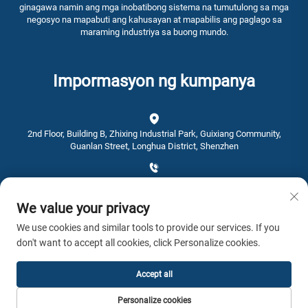
ginagawa namin ang mga inobatibong sistema na tumutulong sa mga
negosyo na mapabuti ang kahusayan at mapabilis ang paglago sa
maraming industriya sa buong mundo.
Impormasyon ng kumpanya
2nd Floor, Building B, Zhixing Industrial Park, Guixiang Community,
Guanlan Street, Longhua District, Shenzhen
+86-0755-28192467
We value your privacy
[email protected]
We use cookies and similar tools to provide our services. If you
don't want to accept all cookies, click Personalize cookies.
Oras: 9:00 am - 4:00 pm
Accept all
Copyright © 2026 AWSTOUCH Lahat ng karapatan ay nakareserba. -
Personalize cookies
Patakaran sa Pagkapribado