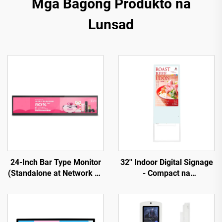
Mga Bagong Produkto na
Lunsad
24-Inch Bar Type Monitor
32'' Indoor Digital Signage
(Standalone at Network na
- Compact na
Bersyon) – RK3566S Chip,
Elektronikong Water Sign
1920×360 na Resolusyon
para sa Komersyal at
Pampublikong Gamit