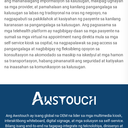
ang mahahalagang impormasyon sa kalusugan, makipag-ugnayan
sa mga provider, at pamahalaan ang kanilang pangangalaga sa
kalusugan sa labas ng tradisyonal na oras ng negosyo, na
nagpapabuti sa pakikilahok at kasiyahan ng pasyente sa kanilang
karanasan sa pangangalaga sa kalusugan. Ang pagsasama sa
mga telehealth platform ay nagbibigay-daan sa mga pasyente na
sumali sa mga virtual na appointment nang direkta mula sa mga
self-service kiosk sa ospital, na nagpapalawak sa pag-access sa
pangangalaga at nagbibigay ng fleksibleng opsyon sa
konsultasyon na akomodado sa masikip na iskedyul at mga hamon
sa transportasyon, habang pinananatili ang seguridad at katiyakan
na inaasahan sa komunikasyon sa kalusugan.
Ang Awstouch ay isang global na OEM na lider sa mga multimedia kiosk,
interaktibong whiteboard, digital signage, at mga solusyon sa self-service.
Bilang isang end-to-end na tagapag-integrate ng teknolohiya, dinisenyo at