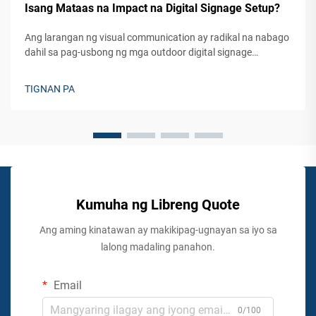
Isang Mataas na Impact na Digital Signage Setup?
Ang larangan ng visual communication ay radikal na nabago
dahil sa pag-usbong ng mga outdoor digital signage
solutions na nakakaakit sa mga audience at nagtutulak sa
makabuluhang pakikilahok. Ang mga modernong negosyo
TIGNAN PA
ay higit na umaasa sa mga dynamic na display technology...
Kumuha ng Libreng Quote
Ang aming kinatawan ay makikipag-ugnayan sa iyo sa
lalong madaling panahon.
Email
0/100