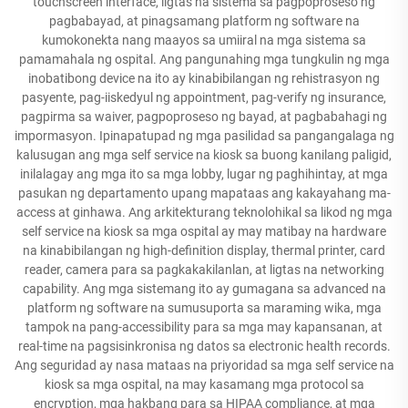
touchscreen interface, ligtas na sistema sa pagpoproseso ng
pagbabayad, at pinagsamang platform ng software na
kumokonekta nang maayos sa umiiral na mga sistema sa
pamamahala ng ospital. Ang pangunahing mga tungkulin ng mga
inobatibong device na ito ay kinabibilangan ng rehistrasyon ng
pasyente, pag-iiskedyul ng appointment, pag-verify ng insurance,
pagpirma sa waiver, pagpoproseso ng bayad, at pagbabahagi ng
impormasyon. Ipinapatupad ng mga pasilidad sa pangangalaga ng
kalusugan ang mga self service na kiosk sa buong kanilang paligid,
inilalagay ang mga ito sa mga lobby, lugar ng paghihintay, at mga
pasukan ng departamento upang mapataas ang kakayahang ma-
access at ginhawa. Ang arkitekturang teknolohikal sa likod ng mga
self service na kiosk sa mga ospital ay may matibay na hardware
na kinabibilangan ng high-definition display, thermal printer, card
reader, camera para sa pagkakakilanlan, at ligtas na networking
capability. Ang mga sistemang ito ay gumagana sa advanced na
platform ng software na sumusuporta sa maraming wika, mga
tampok na pang-accessibility para sa mga may kapansanan, at
real-time na pagsisinkronisa ng datos sa electronic health records.
Ang seguridad ay nasa mataas na priyoridad sa mga self service na
kiosk sa mga ospital, na may kasamang mga protocol sa
encryption, mga hakbang para sa HIPAA compliance, at mga