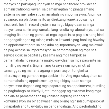
maayos na pakikipag-ugnayan sa mga healthcare provider at
administratibong kawani sa pamamagitan ng pinagsamang
sistema ng mensahe at pamamahala ng impormasyon. Ang mga
advanced na platform na ito ay direktang konektado sa mga
electronic health record system, na nagbibigay-daan sa mga
pasyente na suriin ang kamakailang resulta ng laboratoryo, ulat sa
imaging, listahan ng gamot, at mga tagubilin sa pag-alis nang hindi
nangangailangan ng tulong mula sa kawani o pag-book ng hiwalay
na appointment para sa pagkuha ng impormasyon. Ang malawak
na pag-access sa impormasyon sa pamamagitan ng mga self-
service kiosk sa ospital ay kasama ang mga tampok sa
pamamahala ng reseta na nagbibigay-daan sa mga pasyente na
humiling ng reseta, tingnan ang kasaysayan ng gamot, at
tumanggap ng mahahalagang impormasyon tungkol sa
interaksyon ng gamot o mga epekto nito. Ang mga kakayahan sa
pamamahala ng appointment ay nagbibigay-daan sa mga
pasyente na tingnan ang mga paparating na appointment, humiling
ng pagbabago sa iskedyul, at tumanggap ng awtomatikong mga
paalala sa pamamagitan ng kanilang napiling channel ng
komunikasyon, na binabawasan ang bilang ng hindi pumapasok at
pinapabuti ang tuluy-tuloy na pangangalaga. Ang paghahatid ng