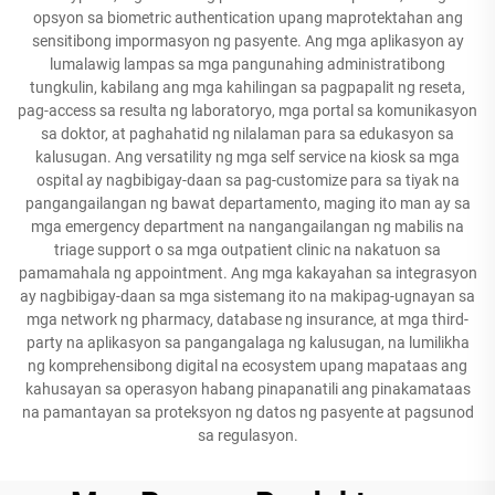
opsyon sa biometric authentication upang maprotektahan ang
sensitibong impormasyon ng pasyente. Ang mga aplikasyon ay
lumalawig lampas sa mga pangunahing administratibong
tungkulin, kabilang ang mga kahilingan sa pagpapalit ng reseta,
pag-access sa resulta ng laboratoryo, mga portal sa komunikasyon
sa doktor, at paghahatid ng nilalaman para sa edukasyon sa
kalusugan. Ang versatility ng mga self service na kiosk sa mga
ospital ay nagbibigay-daan sa pag-customize para sa tiyak na
pangangailangan ng bawat departamento, maging ito man ay sa
mga emergency department na nangangailangan ng mabilis na
triage support o sa mga outpatient clinic na nakatuon sa
pamamahala ng appointment. Ang mga kakayahan sa integrasyon
ay nagbibigay-daan sa mga sistemang ito na makipag-ugnayan sa
mga network ng pharmacy, database ng insurance, at mga third-
party na aplikasyon sa pangangalaga ng kalusugan, na lumilikha
ng komprehensibong digital na ecosystem upang mapataas ang
kahusayan sa operasyon habang pinapanatili ang pinakamataas
na pamantayan sa proteksyon ng datos ng pasyente at pagsunod
sa regulasyon.