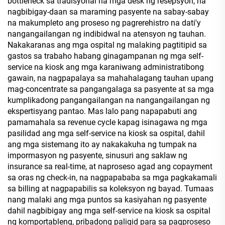
bottleneck sa tradisyonal na mga desk ng resepsyon, na
nagbibigay-daan sa maraming pasyente na sabay-sabay
na makumpleto ang proseso ng pagrerehistro na dati'y
nangangailangan ng indibidwal na atensyon ng tauhan.
Nakakaranas ang mga ospital ng malaking pagtitipid sa
gastos sa trabaho habang ginagampanan ng mga self-
service na kiosk ang mga karaniwang administratibong
gawain, na nagpapalaya sa mahahalagang tauhan upang
mag-concentrate sa pangangalaga sa pasyente at sa mga
kumplikadong pangangailangan na nangangailangan ng
ekspertisyang pantao. Mas lalo pang napapabuti ang
pamamahala sa revenue cycle kapag isinagawa ng mga
pasilidad ang mga self-service na kiosk sa ospital, dahil
ang mga sistemang ito ay nakakakuha ng tumpak na
impormasyon ng pasyente, sinusuri ang saklaw ng
insurance sa real-time, at naproseso agad ang copayment
sa oras ng check-in, na nagpapababa sa mga pagkakamali
sa billing at nagpapabilis sa koleksyon ng bayad. Tumaas
nang malaki ang mga puntos sa kasiyahan ng pasyente
dahil nagbibigay ang mga self-service na kiosk sa ospital
ng komportableng, pribadong paligid para sa pagproseso