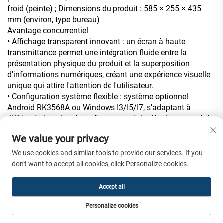
froid (peinte) ; Dimensions du produit : 585 × 255 × 435
mm (environ, type bureau)
Avantage concurrentiel
• Affichage transparent innovant : un écran à haute
transmittance permet une intégration fluide entre la
présentation physique du produit et la superposition
d'informations numériques, créant une expérience visuelle
unique qui attire l'attention de l'utilisateur.
• Configuration système flexible : système optionnel
Android RK3568A ou Windows I3/I5/I7, s'adaptant à
différents besoins de performance et de développement de
fonctions interactives.
We value your privacy
• Interaction tactile sensible : tactile capacitif 10 points
assurant une manipulation fluide et précise, améliorant la
We use cookies and similar tools to provide our services. If you
participation et l'expérience d'interaction de l'utilisateur.
don't want to accept all cookies, click Personalize cookies.
• Gestion facile des contenus : prise en charge de multiples
méthodes de mise à jour à distance, permettant une mise à
Accept all
jour rapide du contenu affiché et réduisant les coûts de
maintenance manuelle.
Personalize cookies
• Stabilité et durabilité : matériel industriel et conception