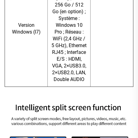
256 Go / 512
Go (en option) ;
Système :
Version
Windows 10
Windows (I7)
Pro ; Réseau :
WiFi (2,4 GHz /
5 GHz), Ethernet
RJ45 ; Interface
E/S : HDMI,
VGA, 2×USB3.0,
2×USB2.0, LAN,
Double AUDIO