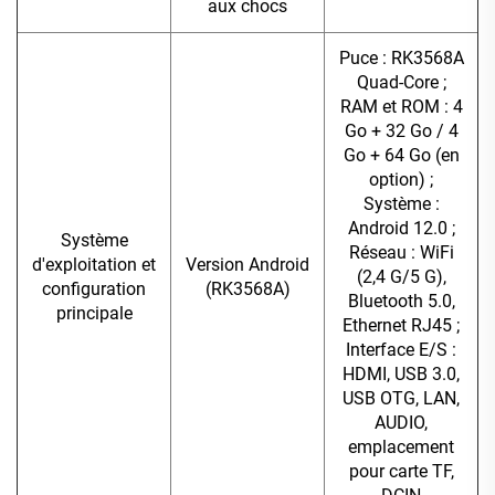
aux chocs
Puce : RK3568A
Quad-Core ;
RAM et ROM : 4
Go + 32 Go / 4
Go + 64 Go (en
option) ;
Système :
Android 12.0 ;
Système
Réseau : WiFi
d'exploitation et
Version Android
(2,4 G/5 G),
configuration
(RK3568A)
Bluetooth 5.0,
principale
Ethernet RJ45 ;
Interface E/S :
HDMI, USB 3.0,
USB OTG, LAN,
AUDIO,
emplacement
pour carte TF,