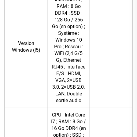
RAM : 8 Go
DDR4 ; SSD :
128 Go / 256
Go (en option) ;
Système :
Windows 10
Version
Pro ; Réseau :
Windows (I5)
WiFi (2,4 G/5
G), Ethernet
RJ45 ; Interface
E/S : HDMI,
VGA, 2×USB
3.0, 2×USB 2.0,
LAN, Double
sortie audio
CPU : Intel Core
I7 ; RAM : 8 Go /
16 Go DDR4 (en
option) ; SSD :