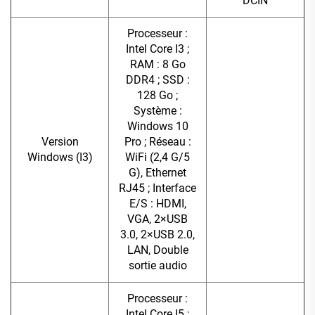
DCIN
Processeur :
Intel Core I3 ;
RAM : 8 Go
DDR4 ; SSD :
128 Go ;
Système :
Windows 10
Version
Pro ; Réseau :
Windows (I3)
WiFi (2,4 G/5
G), Ethernet
RJ45 ; Interface
E/S : HDMI,
VGA, 2×USB
3.0, 2×USB 2.0,
LAN, Double
sortie audio
Processeur :
Intel Core I5 ;