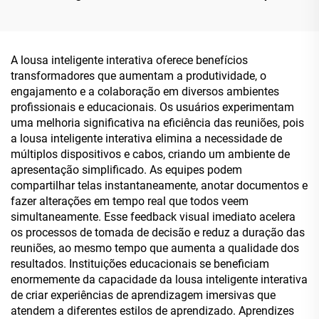
1920×1080, Android
21,5'' - Com Scanner de
RK3568A e X86 (I3/I5/I7)
Código QR e Impressora
para Consulta de
Integrados, Opções
Informações Públicas e
Configuráveis Android
A lousa inteligente interativa oferece benefícios
Autosserviço
RK3568A/X86(I3/I5/I7)
transformadores que aumentam a produtividade, o
engajamento e a colaboração em diversos ambientes
profissionais e educacionais. Os usuários experimentam
uma melhoria significativa na eficiência das reuniões, pois
a lousa inteligente interativa elimina a necessidade de
múltiplos dispositivos e cabos, criando um ambiente de
apresentação simplificado. As equipes podem
compartilhar telas instantaneamente, anotar documentos e
fazer alterações em tempo real que todos veem
simultaneamente. Esse feedback visual imediato acelera
os processos de tomada de decisão e reduz a duração das
reuniões, ao mesmo tempo que aumenta a qualidade dos
resultados. Instituições educacionais se beneficiam
enormemente da capacidade da lousa inteligente interativa
de criar experiências de aprendizagem imersivas que
atendem a diferentes estilos de aprendizado. Aprendizes