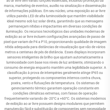
ao ar livre tem várias funções essenciais, incluindo promoção da
marca, marketing de eventos, auxílio na sinalização e disseminação
de informações públicas. Em seu núcleo, uma exposição ao ar livre
utiliza painéis LED de alta luminosidade que mantêm visibilidade
ideal mesmo sob luz solar direta, garantindo que as mensagens
permaneçam nítidas e impactantes em diversas condições de
iluminação. Os recursos tecnológicos das unidades modernas de
exibição ao ar livre incluem configurações avançadas de passo de
pixel que variam de P4 a P10, proporcionando qualidade de imagem
nítida adequada para distâncias de visualização que vão de vários
metros a centenas de pés de distância. Esses displays incorporam
sensores inteligentes de brilho que ajustam automaticamente a
luminosidade com base nos níveis de luz ambiente, otimizando o
consumo de energia enquanto mantêm uma legibilidade superior. A
classificação à prova de intempéries geralmente atinge IP65 ou
superior, protegendo os componentes internos contra chuva,
poeira, vento e flutuações de temperatura. Os sistemas de
gerenciamento térmico garantem operação constante em
condições climáticas extremas, com faixas de operação
frequentemente variando de -20°C a +60°C. Os sistemas modernos
de exibição ao ar livre possuem designs modulares que permitem
manutenção fácil e substituição de componentes sem necessidade