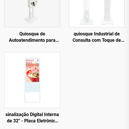
Quiosque de
quiosque Industrial de
Autoatendimento para
Consulta com Toque de
Fast Food Pcap com Tela
15,6 Polegadas TQK-156 -
Touchscreen Interativa de
Toque Capacitivo de 10
32 Polegadas Certificada
Pontos, Intel
pela FCC
I3/I5/I7/Android 3568A
para Cenários de
Autoatendimento
sinalização Digital Interna
de 32'' - Placa Eletrônica
Compacta com Efeito