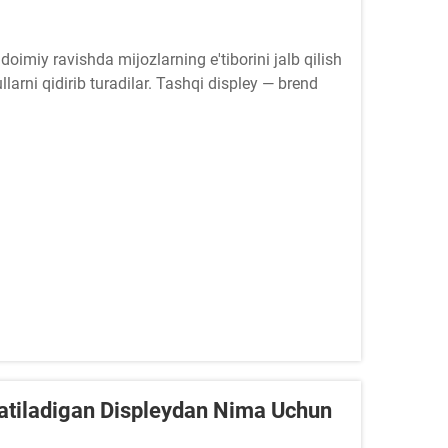
imiy ravishda mijozlarning e'tiborini jalb qilish
arni qidirib turadilar. Tashqi displey — brend
tli vositalardan biridir, ...
atiladigan Displeydan Nima Uchun