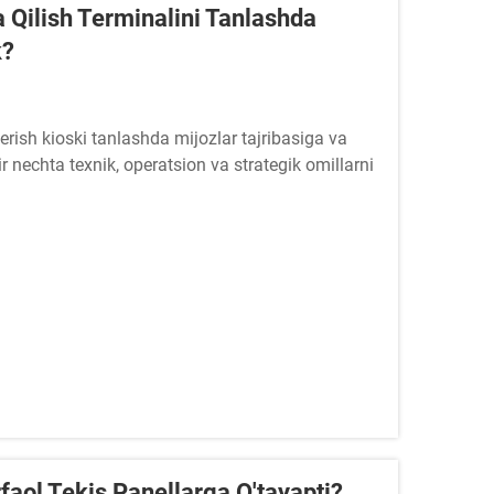
 Qilish Terminalini Tanlashda
k?
berish kioski tanlashda mijozlar tajribasiga va
r nechta texnik, operatsion va strategik omillarni
 qilishda qattiq...
faol Tekis Panellarga O'tayapti?