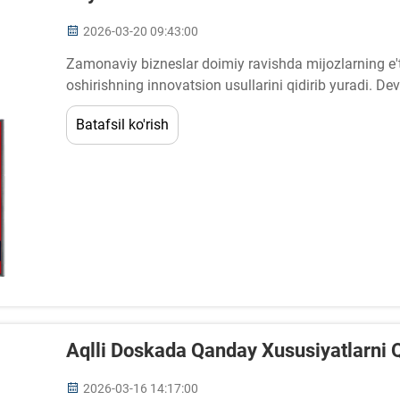
2026-03-20 09:43:00
Zamonaviy bizneslar doimiy ravishda mijozlarning e'tib
oshirishning innovatsion usullarini qidirib yuradi. Dev
uchun eng samarali yechimlardan biri sifatida paydo
Batafsil ko'rish
sifatli tasvir va foydalilikni taklif etadi...
Aqlli Doskada Qanday Xususiyatlarni Q
2026-03-16 14:17:00