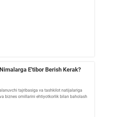
 Nimalarga E'tibor Berish Kerak?
alanuvchi tajribasiga va tashkilot natijalariga
 va biznes omillarini ehtiyotkorlik bilan baholash
ri va hamkorlik muhitlari...