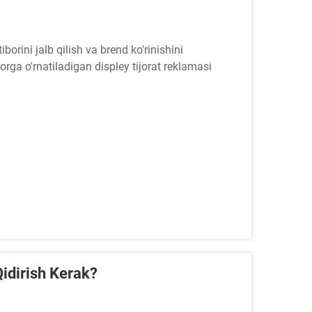
orini jalb qilish va brend ko'rinishini
orga o'rnatiladigan displey tijorat reklamasi
 bo'ldi va beqiyos moslashuvchanlik, yuqori
idirish Kerak?