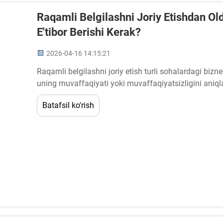
Raqamli Belgilashni Joriy Etishdan Ol
E'tibor Berishi Kerak?
2026-04-16 14:15:21
Raqamli belgilashni joriy etish turli sohalardagi bizn
uning muvaffaqiyati yoki muvaffaqiyatsizligini aniqla
baholashni talab qiladi. Raqamli belgilashni joriy etis
Batafsil ko'rish