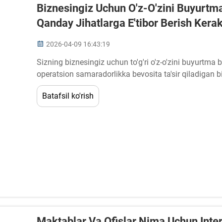
Biznesingiz Uchun O'z-O'zini Buyurtma
Qanday Jihatlarga E'tibor Berish Kera
2026-04-09 16:43:19
Sizning biznesingiz uchun to'g'ri o'z-o'zini buyurtma 
operatsion samaradorlikka bevosita ta'sir qiladigan bi
ehtiyotkorlik bilan baholash talab qilinadi. Qaror qabul
Batafsil ko'rish
Maktablar Va Ofislar Nima Uchun Inter