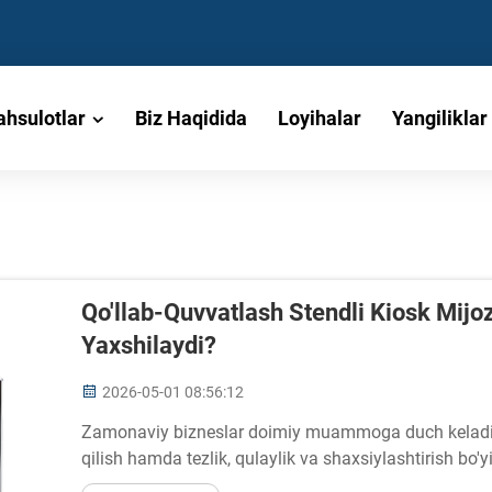
hsulotlar
Biz Haqidida
Loyihalar
Yangiliklar
Qo'llab-Quvvatlash Stendli Kiosk Mijoz
Yaxshilaydi?
2026-05-01 08:56:12
Zamonaviy bizneslar doimiy muammoga duch keladi: 
qilish hamda tezlik, qulaylik va shaxsiylashtirish bo'
ustida o'rnatiladigan kiosk — bu jismoniy fazoda mijo