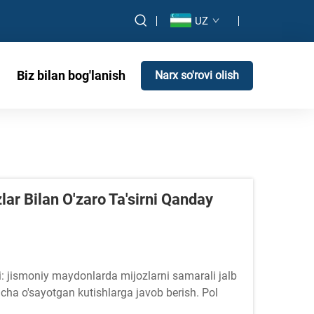
UZ
Biz bilan bog'lanish
Narx so'rovi olish
lar Bilan O'zaro Ta'sirni Qanday
jismoniy maydonlarda mijozlarni samarali jalb
yicha o'sayotgan kutishlarga javob berish. Pol
zlar bilan aloqani tubdan o'zgartiruvchi quvvatli