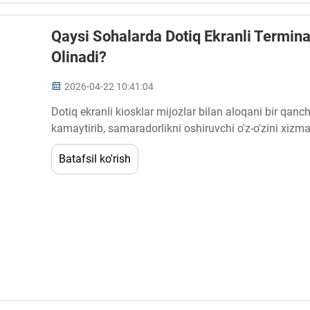
Qaysi Sohalarda Dotiq Ekranli Termin
Olinadi?
2026-04-22 10:41:04
Dotiq ekranli kiosklar mijozlar bilan aloqani bir qanch
kamaytirib, samaradorlikni oshiruvchi o'z-o'zini xizmat
interaktiv terminallar 24/7 foydalana olish imkoniyatin
Batafsil ko'rish