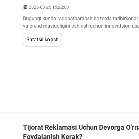
2026-03-25 15:22:00
Bugungi kunda raqobatbardosh bozorda tadbirkorlar do
va brend mavjudligini oshirish uchun innovatsion usull
ko'rinishini maksimal darajada oshirish uchun eng quvva
Batafsil ko'rish
Tijorat Reklamasi Uchun Devorga O'rn
Foydalanish Kerak?