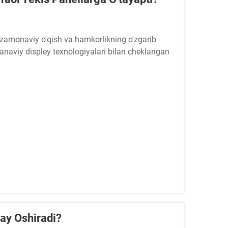
 zamonaviy o'qish va hamkorlikning o'zgarib
anaviy displey texnologiyalari bilan cheklangan
day Oshiradi?