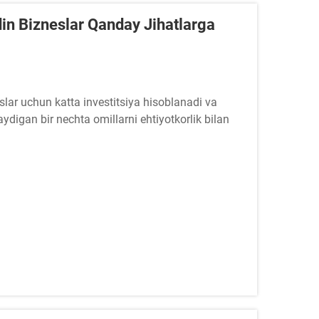
din Bizneslar Qanday Jihatlarga
eslar uchun katta investitsiya hisoblanadi va
ydigan bir nechta omillarni ehtiyotkorlik bilan
hga resurslar ajratishdan oldin tashkilotlar...