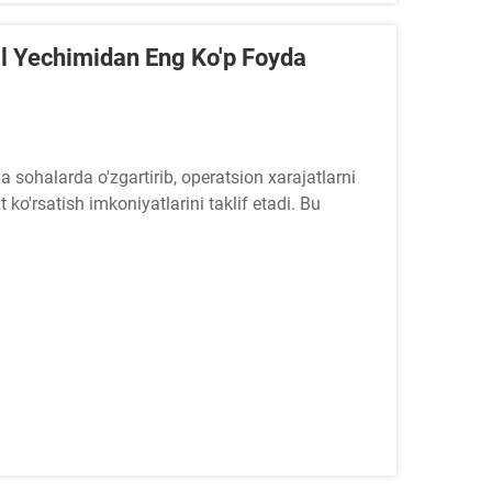
al Yechimidan Eng Ko'p Foyda
a sohalarda o'zgartirib, operatsion xarajatlarni
 ko'rsatish imkoniyatlarini taklif etadi. Bu
i ta'minlaydi...