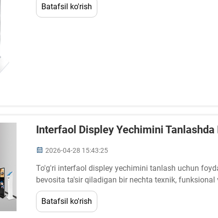
Batafsil ko'rish
yechim sifatida paydo bo'ldi...
Interfaol Displey Yechimini Tanlashda
2026-04-28 15:43:25
To'g'ri interfaol displey yechimini tanlash uchun foyd
bevosita ta'sir qiladigan bir nechta texnik, funksional
talab etiladi. Zamonaviy ish joylari, ta'lim muassasala
Batafsil ko'rish