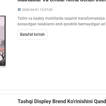
2026-04-01 13:57:00
Ta'lim va kasbiy muhitlarda raqamli transformatsiya
borayotgan talablarini endi qondirib bermaydigan an'
ahamiyatli bosqichga yetdi. Interfaol tekis panellar...
Batafsil ko'rish
Tashqi Displey Brend Ko'rinishini Qan