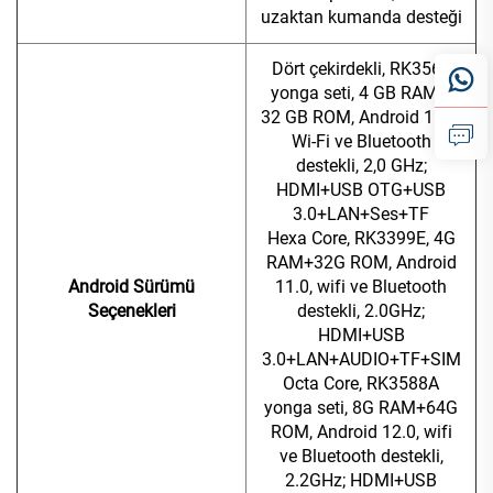
uzaktan kumanda desteği
Dört çekirdekli, RK3568
yonga seti, 4 GB RAM +
32 GB ROM, Android 11.0,
Wi-Fi ve Bluetooth
destekli, 2,0 GHz;
HDMI+USB OTG+USB
3.0+LAN+Ses+TF
Hexa Core, RK3399E, 4G
RAM+32G ROM, Android
Android Sürümü
11.0, wifi ve Bluetooth
Seçenekleri
destekli, 2.0GHz;
HDMI+USB
3.0+LAN+AUDIO+TF+SIM
Octa Core, RK3588A
yonga seti, 8G RAM+64G
ROM, Android 12.0, wifi
ve Bluetooth destekli,
2.2GHz; HDMI+USB