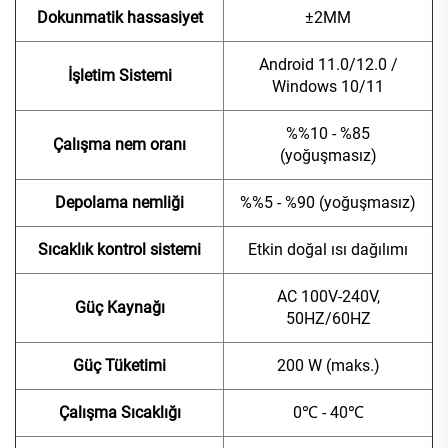
Dokunmatik hassasiyet
±2MM
Android 11.0/12.0 /
İşletim Sistemi
Windows 10/11
%%10 - %85
Çalışma nem oranı
(yoğuşmasız)
Depolama nemliği
%%5 - %90 (yoğuşmasız)
Sıcaklık kontrol sistemi
Etkin doğal ısı dağılımı
AC 100V-240V,
Güç Kaynağı
50HZ/60HZ
Güç Tüketimi
200 W (maks.)
Çalışma Sıcaklığı
0℃ - 40℃