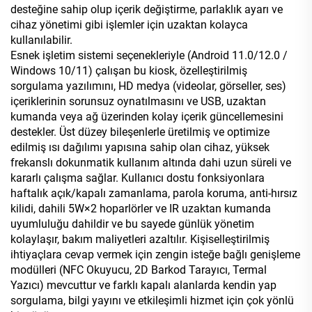
desteğine sahip olup içerik değiştirme, parlaklık ayarı ve
cihaz yönetimi gibi işlemler için uzaktan kolayca
kullanılabilir.
Esnek işletim sistemi seçenekleriyle (Android 11.0/12.0 /
Windows 10/11) çalışan bu kiosk, özelleştirilmiş
sorgulama yazılımını, HD medya (videolar, görseller, ses)
içeriklerinin sorunsuz oynatılmasını ve USB, uzaktan
kumanda veya ağ üzerinden kolay içerik güncellemesini
destekler. Üst düzey bileşenlerle üretilmiş ve optimize
edilmiş ısı dağılımı yapısına sahip olan cihaz, yüksek
frekanslı dokunmatik kullanım altında dahi uzun süreli ve
kararlı çalışma sağlar. Kullanıcı dostu fonksiyonlara
haftalık açık/kapalı zamanlama, parola koruma, anti-hırsız
kilidi, dahili 5W×2 hoparlörler ve IR uzaktan kumanda
uyumluluğu dahildir ve bu sayede günlük yönetim
kolaylaşır, bakım maliyetleri azaltılır. Kişiselleştirilmiş
ihtiyaçlara cevap vermek için zengin isteğe bağlı genişleme
modülleri (NFC Okuyucu, 2D Barkod Tarayıcı, Termal
Yazıcı) mevcuttur ve farklı kapalı alanlarda kendin yap
sorgulama, bilgi yayını ve etkileşimli hizmet için çok yönlü