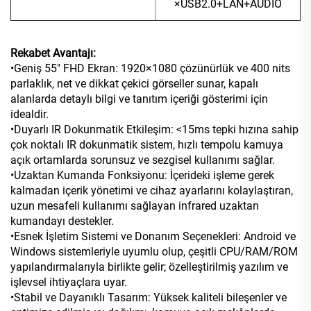
×USB2.0+LAN+AUDIO
Rekabet Avantajı:
•Geniş 55" FHD Ekran: 1920×1080 çözünürlük ve 400 nits
parlaklık, net ve dikkat çekici görseller sunar, kapalı
alanlarda detaylı bilgi ve tanıtım içeriği gösterimi için
idealdir.
•Duyarlı IR Dokunmatik Etkileşim: <15ms tepki hızına sahip
çok noktalı IR dokunmatik sistem, hızlı tempolu kamuya
açık ortamlarda sorunsuz ve sezgisel kullanımı sağlar.
•Uzaktan Kumanda Fonksiyonu: İçerideki işleme gerek
kalmadan içerik yönetimi ve cihaz ayarlarını kolaylaştıran,
uzun mesafeli kullanımı sağlayan infrared uzaktan
kumandayı destekler.
•Esnek İşletim Sistemi ve Donanım Seçenekleri: Android ve
Windows sistemleriyle uyumlu olup, çeşitli CPU/RAM/ROM
yapılandırmalarıyla birlikte gelir; özelleştirilmiş yazılım ve
işlevsel ihtiyaçlara uyar.
•Stabil ve Dayanıklı Tasarım: Yüksek kaliteli bileşenler ve