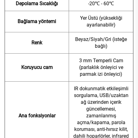
Depolama Sıcaklığı
-20℃ - 60℃
Yer Üstü (yüksekliği
Bağlama yöntemi
ayarlanabilir)
Beyaz/Siyah/Gri (isteğe
Renk
bağlı)
3 mm Temperli Cam
Koruyucu cam
(parlaklık önleyici ve
parmak izi önleyici)
IR dokunmatik etkileşimli
sorgulama, USB/uzaktan
ağ üzerinden içerik
güncellemesi,
Ana fonksiyonlar
zamanlanmış
açma/kapama, parola
koruması, anti-hırsız kilit,
dahili hoparlörler, infrared