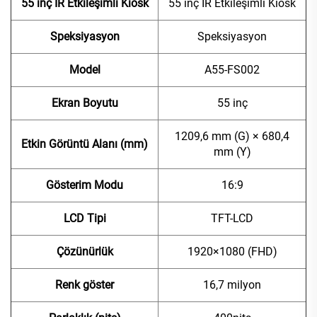
55 inç IR Etkileşimli Kiosk
55 inç IR Etkileşimli Kiosk
Speksiyasyon
Speksiyasyon
Model
A55-FS002
Ekran Boyutu
55 inç
1209,6 mm (G) × 680,4
Etkin Görüntü Alanı (mm)
mm (Y)
Gösterim Modu
16:9
LCD Tipi
TFT-LCD
Çözünürlük
1920×1080 (FHD)
Renk göster
16,7 milyon