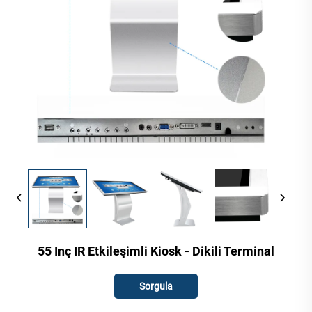
55 Inç IR Etkileşimli Kiosk - Dikili Terminal
Sorgula