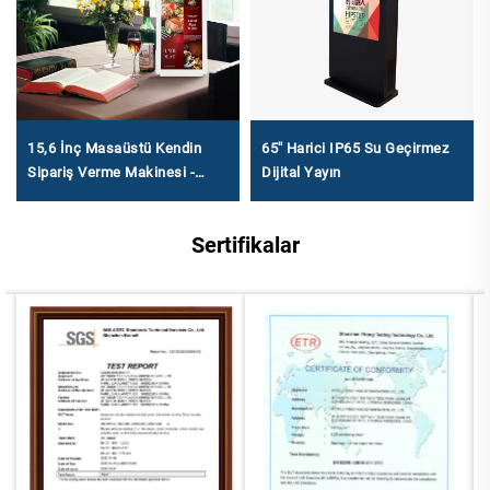
15,6 İnç Masaüstü Kendin
65'' Harici IP65 Su Geçirmez
Sipariş Verme Makinesi -
Dijital Yayın
1920×1080 FHD, Küçük ve
Orta Ölçekli Catering için
Sertifikalar
Android RK3568A ve X86
(I3/I5/I7)