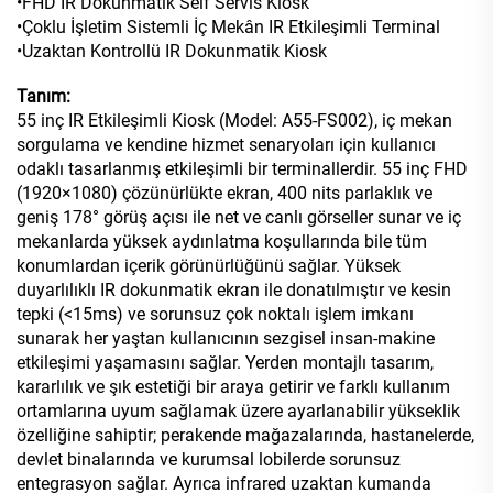
•FHD IR Dokunmatik Self Servis Kiosk
•Çoklu İşletim Sistemli İç Mekân IR Etkileşimli Terminal
•Uzaktan Kontrollü IR Dokunmatik Kiosk
Tanım:
55 inç IR Etkileşimli Kiosk (Model: A55-FS002), iç mekan
sorgulama ve kendine hizmet senaryoları için kullanıcı
odaklı tasarlanmış etkileşimli bir terminallerdir. 55 inç FHD
(1920×1080) çözünürlükte ekran, 400 nits parlaklık ve
geniş 178° görüş açısı ile net ve canlı görseller sunar ve iç
mekanlarda yüksek aydınlatma koşullarında bile tüm
konumlardan içerik görünürlüğünü sağlar. Yüksek
duyarlılıklı IR dokunmatik ekran ile donatılmıştır ve kesin
tepki (<15ms) ve sorunsuz çok noktalı işlem imkanı
sunarak her yaştan kullanıcının sezgisel insan-makine
etkileşimi yaşamasını sağlar. Yerden montajlı tasarım,
kararlılık ve şık estetiği bir araya getirir ve farklı kullanım
ortamlarına uyum sağlamak üzere ayarlanabilir yükseklik
özelliğine sahiptir; perakende mağazalarında, hastanelerde,
devlet binalarında ve kurumsal lobilerde sorunsuz
entegrasyon sağlar. Ayrıca infrared uzaktan kumanda